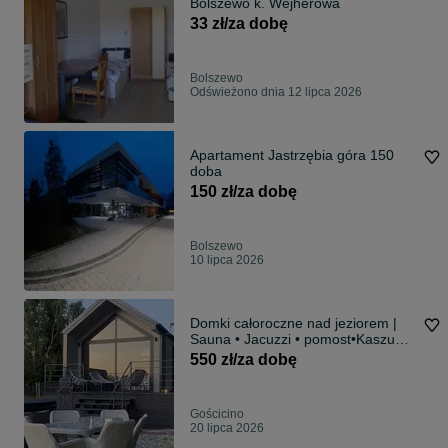
Bolszewo k. Wejherowa
33 zł/za dobę
Bolszewo
Odświeżono dnia 12 lipca 2026
Apartament Jastrzębia góra 150
doba
150 zł/za dobę
Bolszewo
10 lipca 2026
Domki całoroczne nad jeziorem |
Sauna • Jacuzzi • pomost•Kaszuby
K
550 zł/za dobę
Gościcino
20 lipca 2026