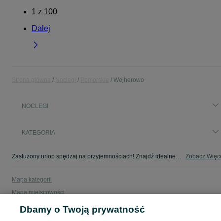
1
z
100
Dalej
Strona główna
Noclegi
Pomorskie
Wejherowo
NOCLEGI
KATEGORIA
Zasłużony urlop spędzaj na przyjemnościach! Znajdź idealne miejsce na wypoczynek w kategorii Noclegi na OLX - Wejherowo i okolice!
Zobacz Więc
Mapa kategorii
Mapa miejscowości
Mapa ministron
Dbamy o Twoją prywatność
Popularne wyszukiwania