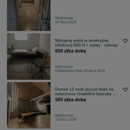
Wejherowo
16 lipca 2026
Wynajmę pokój w atrakcyjnej
lokalizacji 650 zł + opłaty - miesiąc
650 zł/za dobę
Wejherowo
Odświeżono dnia 28 lipca 2026
Domek 12 osob jacuzzi balia na
wylacznosc Gowidlino kaszuby
staw jezioro plaza
500 zł/za dobę
Wejherowo
19 lipca 2026