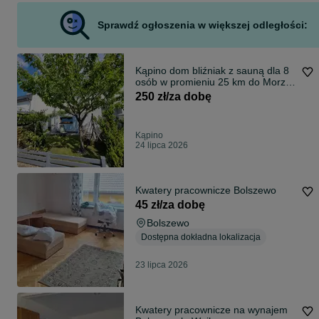
Sprawdź ogłoszenia w większej odległości:
Kąpino dom bliźniak z sauną dla 8
osób w promieniu 25 km do Morza i
Trójmiasta, 5 min autobusem do
250 zł/za dobę
SKM
Kąpino
24 lipca 2026
Kwatery pracownicze Bolszewo
45 zł/za dobę
Bolszewo
Dostępna dokładna lokalizacja
23 lipca 2026
Kwatery pracownicze na wynajem