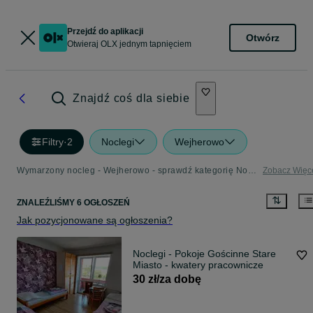
Przejdź do aplikacji
Otwórz
Otwieraj OLX jednym tapnięciem
Znajdź coś dla siebie
Filtry
·
2
Noclegi
Wejherowo
Wymarzony nocleg - Wejherowo - sprawdź kategorię Noclegi
Zobacz Więc
ZNALEŹLIŚMY 6 OGŁOSZEŃ
Jak pozycjonowane są ogłoszenia?
Noclegi - Pokoje Gościnne Stare
Miasto - kwatery pracownicze
30 zł/za dobę