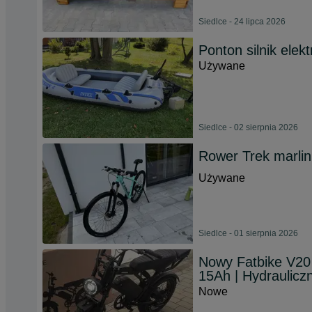
Siedlce - 24 lipca 2026
Ponton silnik elek
Używane
Siedlce - 02 sierpnia 2026
Rower Trek marli
Używane
Siedlce - 01 sierpnia 2026
Nowy Fatbike V20
15Ah | Hydraulicz
Nowe