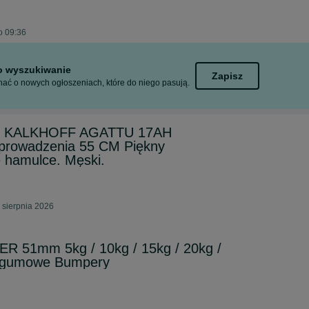
o 09:36
to wyszukiwanie
Zapisz
ać o nowych ogłoszeniach, które do niego pasują.
ny KALKHOFF AGATTU 17AH
prowadzenia 55 CM Piękny
e hamulce. Męski.
 sierpnia 2026
R 51mm 5kg / 10kg / 15kg / 20kg /
ie gumowe Bumpery