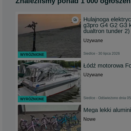
Znaleźliśmy
ponad
1 000 ogłoszeń
Hulajnoga elektryc
g3pro G4 G2 G3 k
dualtron tunder 2)
Używane
Siedlce - 30 lipca 2026
WYRÓŻNIONE
Łódź motorowa Fou
Używane
Siedlce - Odświeżono dnia 05
WYRÓŻNIONE
Mega lekki alumin
Nowe