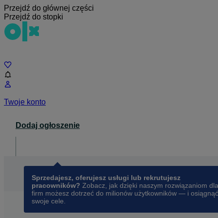
Przejdź do głównej części
Przejdź do stopki
Czat
Twoje konto
Dodaj ogłoszenie
Dla biznesu
opens in a new tab
Sprzedajesz, oferujesz usługi lub rekrutujesz
pracowników?
Zobacz, jak dzięki naszym rozwiązaniom dl
firm możesz dotrzeć do milionów użytkowników — i osiągną
swoje cele.