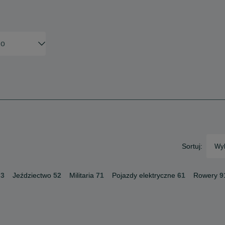
Sortuj:
Wyb
3
Jeździectwo
52
Militaria
71
Pojazdy elektryczne
61
Rowery
9