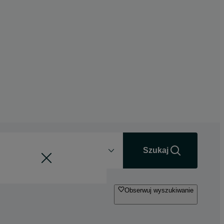
Odległość
+0 km
Szukaj
Obserwuj wyszukiwanie