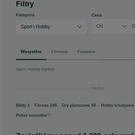
Filtry
Kategoria
Cena
Sport i Hobby
Wszystkie
Firmowe
Prywatne
Sport i Hobby Siedlce
Strona główna
Sport i Hobby
Mazowieckie
Siedlce
Bilety
1
Fitness
246
Gry planszowe
90
Hobby kreatywne
Pokaż wszystkie