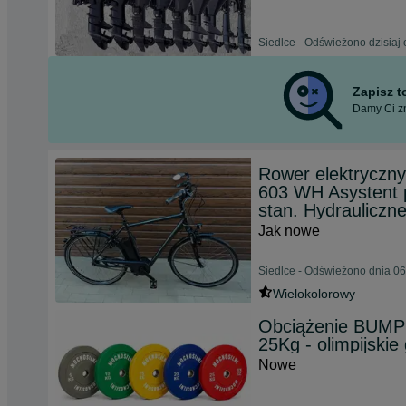
Siedlce - Odświeżono dzisiaj 
Zapisz 
Damy Ci zn
Rower elektrycz
603 WH Asystent 
stan. Hydrauliczn
Jak nowe
Siedlce - Odświeżono dnia 06
Wielokolorowy
Obciążenie BUMPE
25Kg - olimpijsk
Nowe