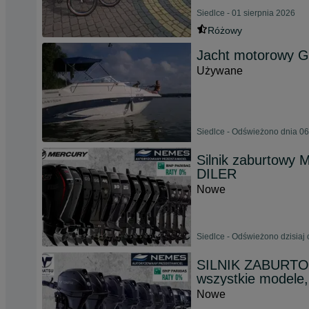
Siedlce - 01 sierpnia 2026
Różowy
Jacht motorowy G
Używane
Siedlce - Odświeżono dnia 06
Silnik zaburtowy
DILER
Nowe
Siedlce - Odświeżono dzisiaj 
SILNIK ZABURT
wszystkie modele,
Nowe