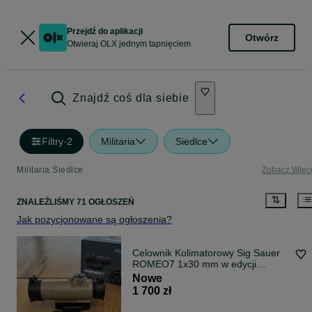
Przejdź do aplikacji
Otwórz
Otwieraj OLX jednym tapnięciem
Znajdź coś dla siebie
Filtry
·
2
Militaria
Siedlce
Militaria Siedlce
Zobacz Więc
ZNALEŹLIŚMY 71 OGŁOSZEŃ
Jak pozycjonowane są ogłoszenia?
Celownik Kolimatorowy Sig Sauer
ROMEO7 1x30 mm w edycji
limitowanej OPMOD (OpticsPlanet
Nowe
Modification) w kolorze FDE
1 700 zł