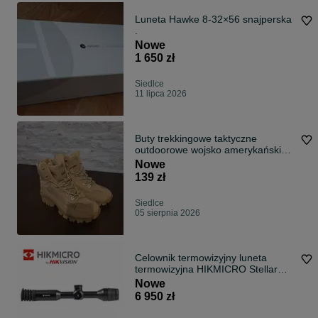
Luneta Hawke 8-32×56 snajperska
.
Nowe
1 650 zł
Siedlce
11 lipca 2026
Buty trekkingowe taktyczne
outdoorowe wojsko amerykańskie
low lowa
Nowe
139 zł
Siedlce
05 sierpnia 2026
Celownik termowizyjny luneta
termowizyjna HIKMICRO Stellar
termowizja
Nowe
6 950 zł