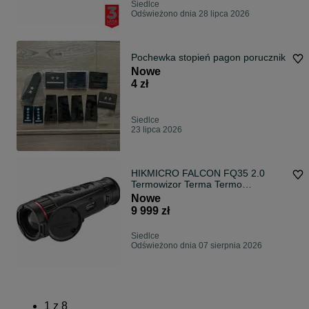
Siedlce
Odświeżono dnia 28 lipca 2026
Pochewka stopień pagon porucznik
Nowe
4 zł
Siedlce
23 lipca 2026
HIKMICRO FALCON FQ35 2.0
Termowizor Terma Termo
Termowizja Kamera Termowizyjna
Nowe
Monookular Monokular
9 999 zł
Termowizyjny CentrumTermowizji.pl
Warszawa Raty 0%
Siedlce
Odświeżono dnia 07 sierpnia 2026
1
z
8