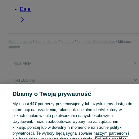
Dalej
Strona główna
Sport i Hobby
Militaria
Militaria - Mazowieckie
Militaria -
Siedlce
MILITARIA
KATEGORIA
Dbamy o Twoją prywatność
Popularne wyszukiwania
szafa s 1
szafa na broń
My i nasi
447
partnerzy przechowujemy lub uzyskujemy dostęp do
informacji na urządzeniu, takich jak unikalne identyfikatory w
plikach cookie w celu przetwarzania danych osobowych.
Zobacz Więc
Sprzedaż militariów Siedlce ▶️ Aktualne oferty nowe i używane ✅ Szeroki wybór produktów w atrakcyjnych cenach ✌ Przeglądaj ogłoszenia na OLX.pl!
Użytkownik może zaakceptować wybory lub zarządzać nimi,
klikając poniżej lub w dowolnym momencie na stronie polityki
prywatności. Te wybory będą sygnalizowane naszym partnerom i
Mapa kategorii