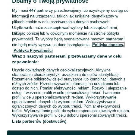
Dbamy o Twoją prywatność
KATEGORIA
My i nasi
447
partnerzy przechowujemy lub uzyskujemy dostęp do
informacji na urządzeniu, takich jak unikalne identyfikatory w
plikach cookie w celu przetwarzania danych osobowych.
Zobacz Więc
Sprzedaż towarów dla relaksu, twórczości i nauki Siedlce ▶️ Nowe i używane instrumenty, książki, filmy i inne ✌ Kupuj i sprzedawaj na OLX.pl!
Użytkownik może zaakceptować wybory lub zarządzać nimi,
klikając poniżej lub w dowolnym momencie na stronie polityki
prywatności. Te wybory będą sygnalizowane naszym partnerom i
Mapa kategorii
nie będą miały wpływu na dane przeglądania.
Polityka cookies,
Mapa miejscowości
Polityka Prywatności
Wraz z naszymi partnerami przetwarzamy dane w celu
Mapa ministron
zapewnienia:
Popularne wyszukiwania
Użycie dokładnych danych geolokalizacyjnych. Aktywne
skanowanie charakterystyki urządzenia do celów identyfikacji.
Rozumienie odbiorców dzięki statystyce lub kombinacji danych z
różnych źródeł. Przechowywanie informacji na urządzeniu lub
dostęp do nich. Pomiar efektywności reklam. Rozwój i ulepszanie
usług. Tworzenie profili w celu personalizacji treści. Tworzenie
profili w celu spersonalizowanych reklam. Wykorzystywanie
ograniczonych danych do wyboru reklam. Wykorzystywanie
ograniczonych danych do wyboru treści. Pomiar efektywności
treści. Wykorzystanie profili do wyboru spersonalizowanych reklam.
Wykorzystywanie profili w celu doboru spersonalizowanych treści.
Lista partnerów (dostawców)