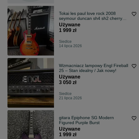
Tokai les paul love rock 2008
seymour duncan sh4 sh2 cherry
sunburst
Używane
1 999 zł
Siedlce
14 lipca 2026
Wzmacniacz lampowy Engl Fireball
25 – Stan idealny / Jak nowy!
Używane
3 050 zł
Siedlce
21 lipca 2026
gitara Epiphone SG Modern
Figured Purple Burst
Używane
1 999 zł