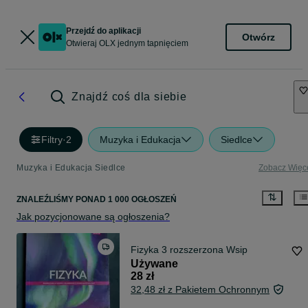
Przejdź do aplikacji
Otwórz
Otwieraj OLX jednym tapnięciem
Znajdź coś dla siebie
Filtry
·
2
Muzyka i Edukacja
Siedlce
Muzyka i Edukacja Siedlce
Zobacz Więc
ZNALEŹLIŚMY
PONAD
1 000 OGŁOSZEŃ
Jak pozycjonowane są ogłoszenia?
Fizyka 3 rozszerzona Wsip
Używane
28 zł
32,48 zł z Pakietem Ochronnym