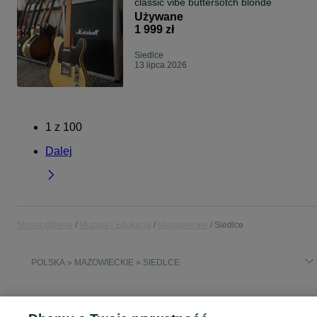
classic vibe buttersotch blonde
Używane
1 999 zł
Siedlce
13 lipca 2026
1
z
100
Dalej
Strona główna
Muzyka i Edukacja
Mazowieckie
Siedlce
POLSKA » MAZOWIECKIE » SIEDLCE
MUZYKA I EDUKACJA