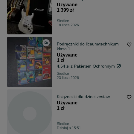
Używane
1 399 zł
Siedlce
18 lipca 2026
Podręczniki do liceum/technikum
klasa 1
Używane
1 zł
4,54 zł z Pakietem Ochronnym
Siedlce
23 lipca 2026
Książeczki dla dzieci zestaw
Używane
1 zł
Siedlce
Dzisiaj o 15:51