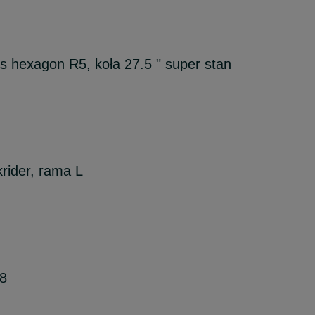
s hexagon R5, koła 27.5 " super stan
rider, rama L
 8