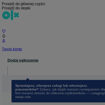
Przejdź do głównej części
Przejdź do stopki
Czat
Twoje konto
Dodaj ogłoszenie
Dla biznesu
opens in a new tab
Sprzedajesz, oferujesz usługi lub rekrutujesz
pracowników?
Zobacz, jak dzięki naszym rozwiązaniom dl
firm możesz dotrzeć do milionów użytkowników — i osiągną
swoje cele.