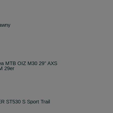
rawny
bea MTB OIZ M30 29" AXS
M 29er
 ST530 S Sport Trail