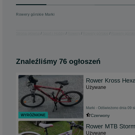
Rowery górskie Marki
Strona główna
Sport i Hobby
Rowery
Rowery górskie
Rowery górski
Znaleźliśmy 76 ogłoszeń
Rower Kross Hex
Używane
Marki - Odświeżono dnia 09 s
WYRÓŻNIONE
Czerwony
Rower MTB Storm 
Używane