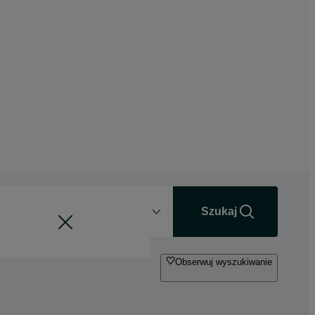
Odległość
+0 km
Szukaj
Obserwuj wyszukiwanie