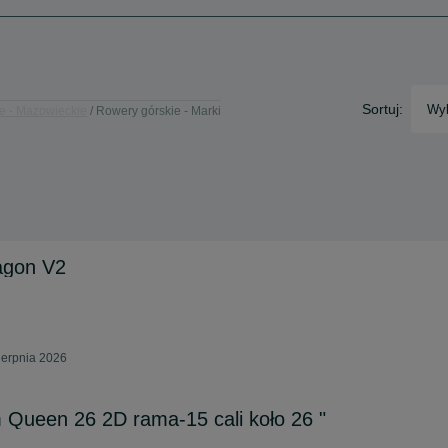
Sortuj:
Wyb
e - Mazowieckie
Rowery górskie - Marki
agon V2
ierpnia 2026
Queen 26 2D rama-15 cali koło 26 "