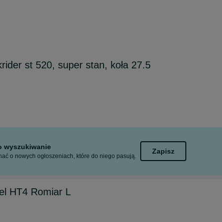
ider st 520, super stan, koła 27.5
to wyszukiwanie
Zapisz
ać o nowych ogłoszeniach, które do niego pasują.
el HT4 Romiar L