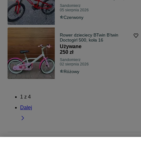
Sandomierz
05 sierpnia 2026
Czerwony
Rower dzieciecy BTwin B’twin
Doctogirl 500, koła 16
Używane
250 zł
Sandomierz
02 sierpnia 2026
Różowy
1
z
4
Dalej
Strona główna
Sport i Hobby
Rowery
Rowery dziecięce
Rowery dziecięce