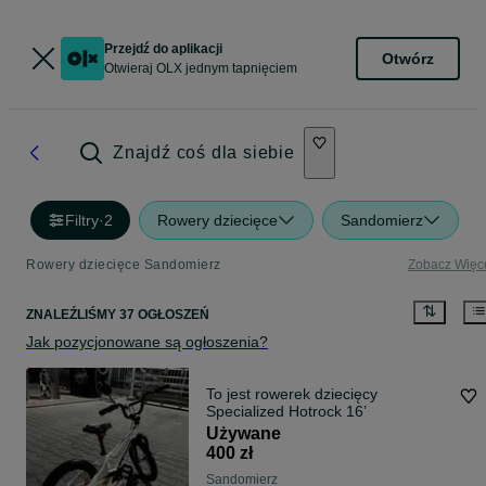
Przejdź do aplikacji
Otwórz
Otwieraj OLX jednym tapnięciem
Znajdź coś dla siebie
Filtry
·
2
Rowery dziecięce
Sandomierz
Rowery dziecięce Sandomierz
Zobacz Więc
ZNALEŹLIŚMY 37 OGŁOSZEŃ
Jak pozycjonowane są ogłoszenia?
To jest rowerek dziecięcy
Specialized Hotrock 16’
Używane
400 zł
Sandomierz