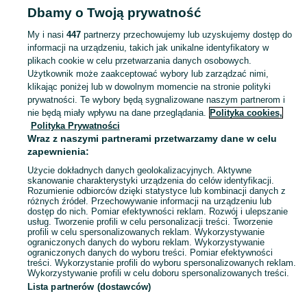
Dbamy o Twoją prywatność
Świętokrzyskie
Rowery dziecięce - Sandomierz
My i nasi
447
partnerzy przechowujemy lub uzyskujemy dostęp do
informacji na urządzeniu, takich jak unikalne identyfikatory w
KATEGORIA
plikach cookie w celu przetwarzania danych osobowych.
Użytkownik może zaakceptować wybory lub zarządzać nimi,
Zobacz Więc
Sprzedaż rowerów dziecięcych Sandomierz ▶️ Nowe i używane oferty ✅ Szeroki wybór produktów w atrakcyjnych cenach ✌ Znajdź ogłoszenia na OLX.pl!
klikając poniżej lub w dowolnym momencie na stronie polityki
prywatności. Te wybory będą sygnalizowane naszym partnerom i
nie będą miały wpływu na dane przeglądania.
Polityka cookies,
Mapa kategorii
Polityka Prywatności
Mapa miejscowości
Wraz z naszymi partnerami przetwarzamy dane w celu
zapewnienia:
Mapa ministron
Użycie dokładnych danych geolokalizacyjnych. Aktywne
Popularne wyszukiwania
skanowanie charakterystyki urządzenia do celów identyfikacji.
Rozumienie odbiorców dzięki statystyce lub kombinacji danych z
różnych źródeł. Przechowywanie informacji na urządzeniu lub
dostęp do nich. Pomiar efektywności reklam. Rozwój i ulepszanie
usług. Tworzenie profili w celu personalizacji treści. Tworzenie
profili w celu spersonalizowanych reklam. Wykorzystywanie
ograniczonych danych do wyboru reklam. Wykorzystywanie
ograniczonych danych do wyboru treści. Pomiar efektywności
treści. Wykorzystanie profili do wyboru spersonalizowanych reklam.
Wykorzystywanie profili w celu doboru spersonalizowanych treści.
Lista partnerów (dostawców)