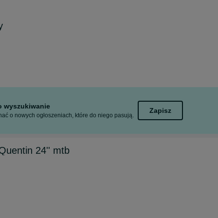
y
to wyszukiwanie
Zapisz
ać o nowych ogłoszeniach, które do niego pasują.
uentin 24'' mtb