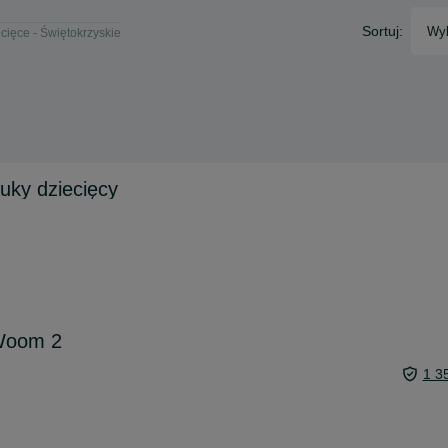
Sortuj:
Wyb
cięce - Świętokrzyskie
uky dziecięcy
 Woom 2
1 3