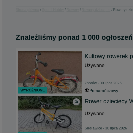
Strona główna
Sport i Hobby
Rowery
Rowery dziecięce
Rowery dzie
Znaleźliśmy
ponad
1 000 ogłoszeń
Kultowy rowerek p
Używane
Zborów - 09 lipca 2026
WYRÓŻNIONE
Pomarańczowy
Rower dziecięcy
Używane
Siesławice - 30 lipca 2026