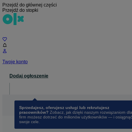
Przejdź do głównej części
Przejdź do stopki
Czat
Twoje konto
Dodaj ogłoszenie
Dla biznesu
opens in a new tab
Sprzedajesz, oferujesz usługi lub rekrutujesz
pracowników?
Zobacz, jak dzięki naszym rozwiązaniom dl
firm możesz dotrzeć do milionów użytkowników — i osiągną
swoje cele.