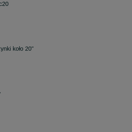
xc20
ynki koło 20"
y