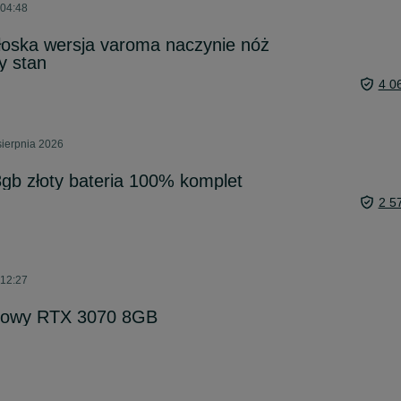
 04:48
oska wersja varoma naczynie nóż
y stan
4 0
sierpnia 2026
gb złoty bateria 100% komplet
2 5
 12:27
gowy RTX 3070 8GB