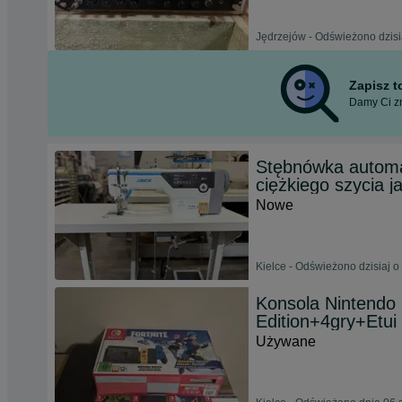
Jędrzejów - Odświeżono dzisi
Zapisz 
Damy Ci zn
Stębnówka autom
ciężkiego szycia j
Nowe
Kielce - Odświeżono dzisiaj o
Konsola Nintendo
Edition+4gry+Etui
Używane