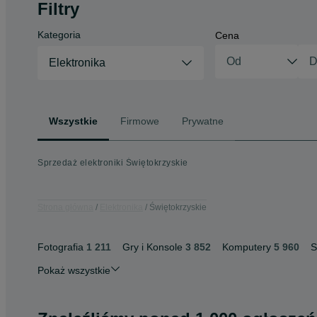
Filtry
Kategoria
Cena
Elektronika
Wszystkie
Firmowe
Prywatne
Sprzedaż elektroniki Świętokrzyskie
Strona główna
Elektronika
Świętokrzyskie
Fotografia
1 211
Gry i Konsole
3 852
Komputery
5 960
S
Pokaż wszystkie