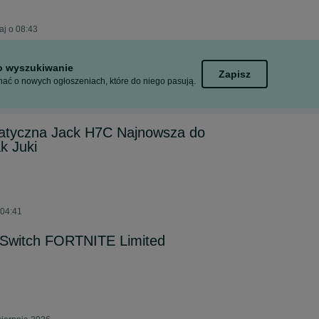
aj o 08:43
to wyszukiwanie
Zapisz
ać o nowych ogłoszeniach, które do niego pasują.
atyczna Jack H7C Najnowsza do
ak Juki
 04:41
 Switch FORTNITE Limited