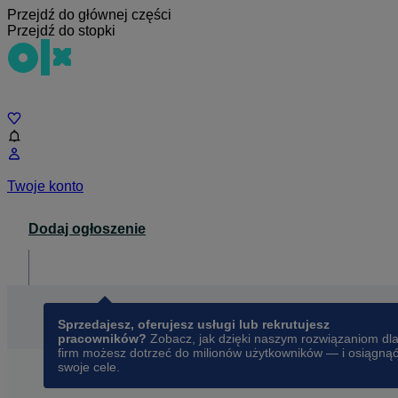
Przejdź do głównej części
Przejdź do stopki
Czat
Twoje konto
Dodaj ogłoszenie
Dla biznesu
opens in a new tab
Sprzedajesz, oferujesz usługi lub rekrutujesz
pracowników?
Zobacz, jak dzięki naszym rozwiązaniom dl
firm możesz dotrzeć do milionów użytkowników — i osiągną
swoje cele.