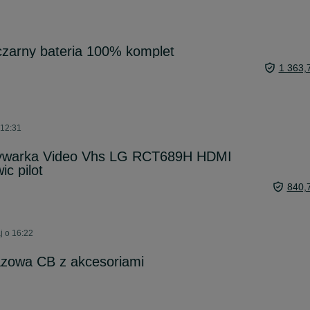
czarny bateria 100% komplet
1 363,
 12:31
ywarka Video Vhs LG RCT689H HDMI
ic pilot
840,
j o 16:22
azowa CB z akcesoriami