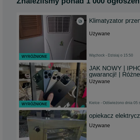
Znaleźliśmy
ponad
1 000 ogłoszeń
Klimatyzator prze
Używane
Wąchock - Dzisiaj o 15:50
WYRÓŻNIONE
JAK NOWY | IPHO
gwarancji! | Różne
Używane
Kielce - Odświeżono dnia 05 
WYRÓŻNIONE
opiekacz elektry
Używane