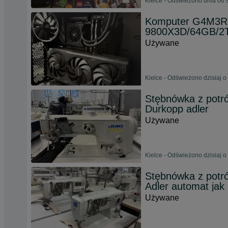
Kielce - Odświeżono dnia 06 
Komputer G4M3R
9800X3D/64GB/2
Używane
Kielce - Odświeżono dzisiaj o
Stębnówka z potró
Durkopp adler
Używane
Kielce - Odświeżono dzisiaj o
Stębnówka z potr
Adler automat jak 
Używane