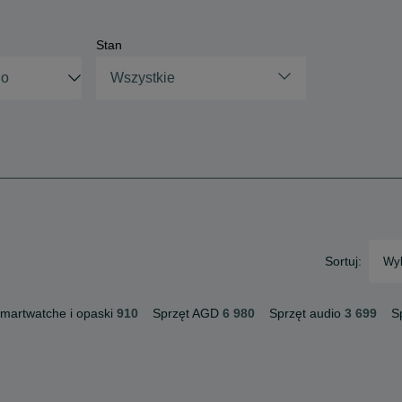
Stan
Wszystkie
Sortuj:
Wyb
martwatche i opaski
910
Sprzęt AGD
6 980
Sprzęt audio
3 699
S