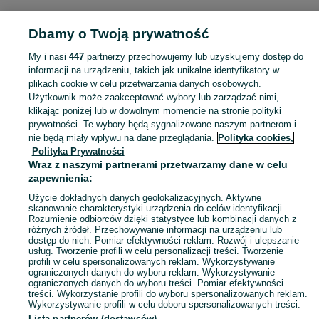
MUZYKA I EDUKACJA
Dbamy o Twoją prywatność
My i nasi
447
partnerzy przechowujemy lub uzyskujemy dostęp do
KATEGORIA
informacji na urządzeniu, takich jak unikalne identyfikatory w
plikach cookie w celu przetwarzania danych osobowych.
Użytkownik może zaakceptować wybory lub zarządzać nimi,
Zobacz Więc
Sprzedaż towarów dla relaksu, twórczości i nauki Sandomierz ▶️ Nowe i używane instrumenty, książki, filmy i inne ✌ Kupuj i sprzedawaj na OLX.pl!
klikając poniżej lub w dowolnym momencie na stronie polityki
prywatności. Te wybory będą sygnalizowane naszym partnerom i
nie będą miały wpływu na dane przeglądania.
Polityka cookies,
Mapa kategorii
Polityka Prywatności
Mapa miejscowości
Wraz z naszymi partnerami przetwarzamy dane w celu
zapewnienia:
Mapa ministron
Użycie dokładnych danych geolokalizacyjnych. Aktywne
Popularne wyszukiwania
skanowanie charakterystyki urządzenia do celów identyfikacji.
Rozumienie odbiorców dzięki statystyce lub kombinacji danych z
różnych źródeł. Przechowywanie informacji na urządzeniu lub
dostęp do nich. Pomiar efektywności reklam. Rozwój i ulepszanie
usług. Tworzenie profili w celu personalizacji treści. Tworzenie
profili w celu spersonalizowanych reklam. Wykorzystywanie
ograniczonych danych do wyboru reklam. Wykorzystywanie
ograniczonych danych do wyboru treści. Pomiar efektywności
treści. Wykorzystanie profili do wyboru spersonalizowanych reklam.
Wykorzystywanie profili w celu doboru spersonalizowanych treści.
Lista partnerów (dostawców)