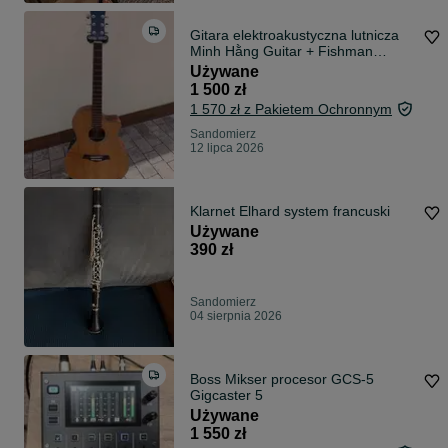
Gitara elektroakustyczna lutnicza
Minh Hằng Guitar + Fishman
Presys Blend
Używane
1 500 zł
1 570 zł z Pakietem Ochronnym
Sandomierz
12 lipca 2026
Klarnet Elhard system francuski
Używane
390 zł
Sandomierz
04 sierpnia 2026
Boss Mikser procesor GCS-5
Gigcaster 5
Używane
1 550 zł