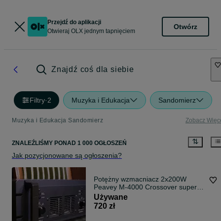
Przejdź do aplikacji
Otwórz
Otwieraj OLX jednym tapnięciem
Znajdź coś dla siebie
Filtry
·
2
Muzyka i Edukacja
Sandomierz
Muzyka i Edukacja Sandomierz
Zobacz Więc
ZNALEŹLIŚMY
PONAD
1 000 OGŁOSZEŃ
Jak pozycjonowane są ogłoszenia?
Potężny wzmacniacz 2x200W
Peavey M-4000 Crossover super
dźwięk Sprawny
Używane
720 zł