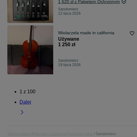
1 620 zł z Pakietem Ochronnym
Sandomierz
12 lipca 2026
Wiolaczela made in california
Używane
1 250 zł
Sandomierz
19 lipca 2026
1
z
100
Dalej
Strona główna
Muzyka i Edukacja
Świętokrzyskie
Sandomierz