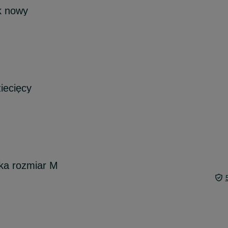
k nowy
iecięcy
ka rozmiar M