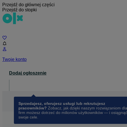
Przejdź do głównej części
Przejdź do stopki
Czat
Twoje konto
Dodaj ogłoszenie
Dla biznesu
opens in a new tab
Sprzedajesz, oferujesz usługi lub rekrutujesz
pracowników?
Zobacz, jak dzięki naszym rozwiązaniom dl
firm możesz dotrzeć do milionów użytkowników — i osiągną
swoje cele.