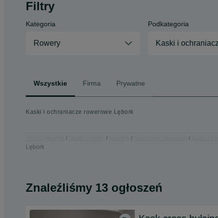
Filtry
Kategoria
Podkategoria
Rowery
Kaski i ochraniac
Wszystkie
Firma
Prywatne
Kaski i ochraniacze rowerowe Lębork
Strona główna
Sport i Hobby
Rowery
Akcesoria rowerowe
Kaski i o
Lębork
Znaleźliśmy 13 ogłoszeń