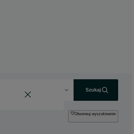
Odległość
+0 km
Szukaj
Obserwuj wyszukiwanie