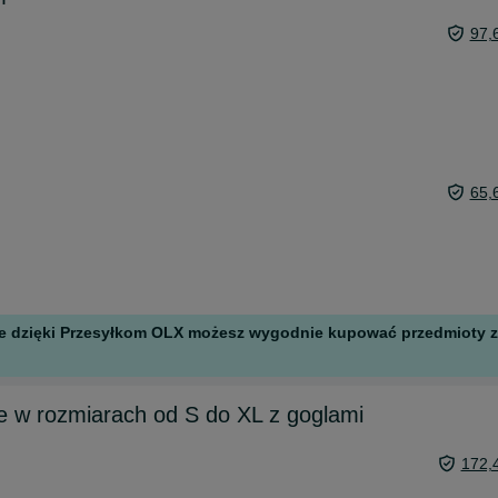
97,
65,
 ale dzięki Przesyłkom OLX możesz wygodnie kupować przedmioty z 
ce w rozmiarach od S do XL z goglami
172,