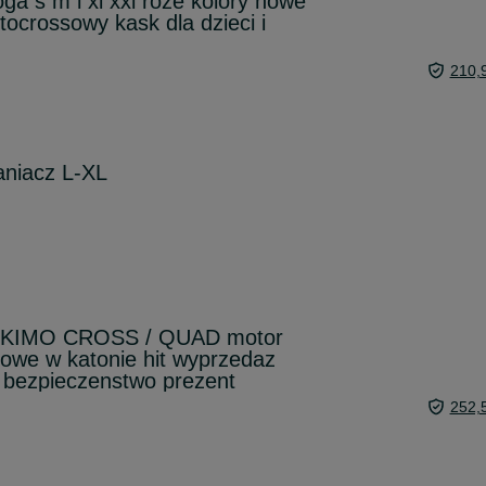
ga s m l xl xxl roze kolory nowe
tocrossowy kask dla dzieci i
210,
aniacz L-XL
a KIMO CROSS / QUAD motor
nowe w katonie hit wyprzedaz
 bezpieczenstwo prezent
252,