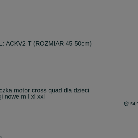
L: ACKV2-T (ROZMIAR 45-50cm)
czka motor cross quad dla dzieci
i nowe m l xl xxl
54,
m