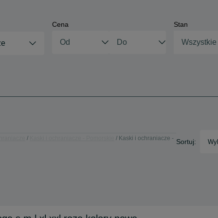
Cena
Stan
Wszystkie
ze
chraniacze
Kaski i ochraniacze - Pomorskie
Kaski i ochraniacze -
Sortuj:
Wyb