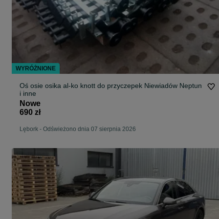
WYRÓŻNIONE
Oś osie osika al-ko knott do przyczepek Niewiadów Neptun
i inne
Nowe
690 zł
Lębork
-
Odświeżono dnia 07 sierpnia 2026