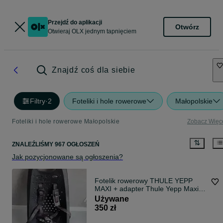
Przejdź do aplikacji
Otwórz
Otwieraj OLX jednym tapnięciem
Znajdź coś dla siebie
Filtry
·
2
Foteliki i hole rowerowe
Małopolskie
Foteliki i hole rowerowe Małopolskie
Zobacz Więc
ZNALEŹLIŚMY 967 OGŁOSZEŃ
Jak pozycjonowane są ogłoszenia?
Fotelik rowerowy THULE YEPP
MAXI + adapter Thule Yepp Maxi
EasyFit
Używane
350 zł