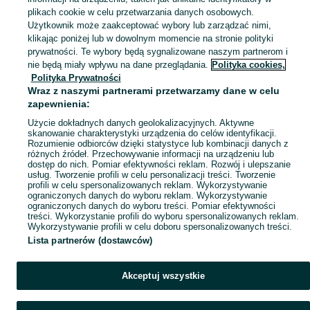
plikach cookie w celu przetwarzania danych osobowych.
Zobacz Więc
Sprzedaż fotelików i holi rowerowych Małopolskie ▶️ Nowe i używane oferty ✅ Szeroki wybór w najlepszych cenach ☝ Sprawdź ogłoszenia online na OLX.pl!
Użytkownik może zaakceptować wybory lub zarządzać nimi,
klikając poniżej lub w dowolnym momencie na stronie polityki
prywatności. Te wybory będą sygnalizowane naszym partnerom i
Mapa kategorii
nie będą miały wpływu na dane przeglądania.
Polityka cookies,
Mapa miejscowości
Polityka Prywatności
Wraz z naszymi partnerami przetwarzamy dane w celu
Mapa ministron
zapewnienia:
Popularne wyszukiwania
Użycie dokładnych danych geolokalizacyjnych. Aktywne
skanowanie charakterystyki urządzenia do celów identyfikacji.
Rozumienie odbiorców dzięki statystyce lub kombinacji danych z
różnych źródeł. Przechowywanie informacji na urządzeniu lub
dostęp do nich. Pomiar efektywności reklam. Rozwój i ulepszanie
usług. Tworzenie profili w celu personalizacji treści. Tworzenie
profili w celu spersonalizowanych reklam. Wykorzystywanie
ograniczonych danych do wyboru reklam. Wykorzystywanie
ograniczonych danych do wyboru treści. Pomiar efektywności
treści. Wykorzystanie profili do wyboru spersonalizowanych reklam.
Wykorzystywanie profili w celu doboru spersonalizowanych treści.
Lista partnerów (dostawców)
Akceptuj wszystkie