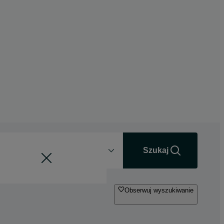
Odległość
+0 km
Szukaj
Obserwuj wyszukiwanie