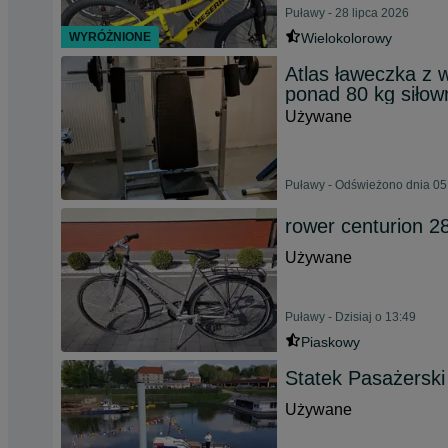
Puławy - 28 lipca 2026
WYRÓŻNIONE
Wielokolorowy
Atlas ławeczka z 
ponad 80 kg siłow
Używane
Puławy - Odświeżono dnia 05
rower centurion 2
Używane
Puławy - Dzisiaj o 13:49
Piaskowy
Statek Pasażerski
Używane