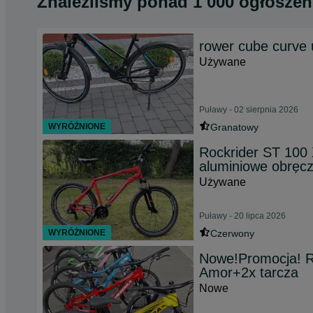
Znaleźliśmy
ponad
1 000 ogłoszeń
rower cube curve 
Używane
Puławy - 02 sierpnia 2026
WYRÓŻNIONE
Granatowy
Rockrider ST 100
aluminiowe obręcz
Używane
Puławy - 20 lipca 2026
WYRÓŻNIONE
Czerwony
Nowe!Promocja! R
Amor+2x tarcza
Nowe