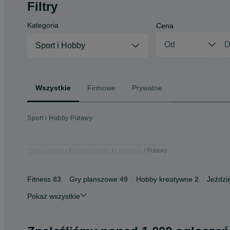
Filtry
Kategoria
Cena
Sport i Hobby
Wszystkie
Firmowe
Prywatne
Sport i Hobby Puławy
Strona główna
Sport i Hobby
Lubelskie
Puławy
Fitness
83
Gry planszowe
49
Hobby kreatywne
2
Jeździ
Pokaż wszystkie