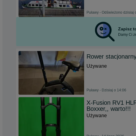
Puławy - Odświeżono dzisiaj 
Zapisz 
Damy Ci zn
Rower stacjonarn
Używane
Puławy - Dzisiaj o 14:06
X-Fusion RV1 HLR
Boxxer,, warto!!!
Używane