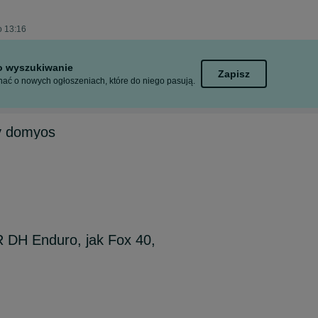
o 13:16
to wyszukiwanie
Zapisz
ać o nowych ogłoszeniach, które do niego pasują.
y domyos
 DH Enduro, jak Fox 40,