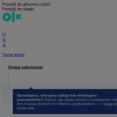
Przejdź do głównej części
Przejdź do stopki
Czat
Twoje konto
Dodaj ogłoszenie
Dla biznesu
opens in a new tab
Sprzedajesz, oferujesz usługi lub rekrutujesz
pracowników?
Zobacz, jak dzięki naszym rozwiązaniom dl
firm możesz dotrzeć do milionów użytkowników — i osiągną
swoje cele.