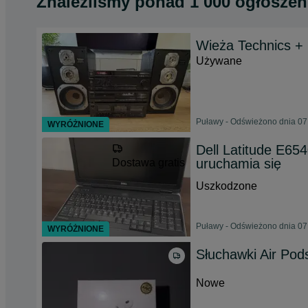
Znaleźliśmy
ponad
1 000 ogłoszeń
Wieża Technics +
Używane
Puławy - Odświeżono dnia 07
WYRÓŻNIONE
Dell Latitude E6
uruchamia się
Dostawa gratis
Uszkodzone
Puławy - Odświeżono dnia 07
WYRÓŻNIONE
Słuchawki Air Pod
Nowe