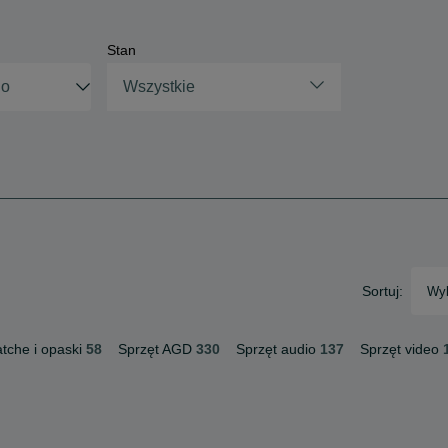
Stan
Wszystkie
Sortuj:
Wyb
tche i opaski
58
Sprzęt AGD
330
Sprzęt audio
137
Sprzęt video