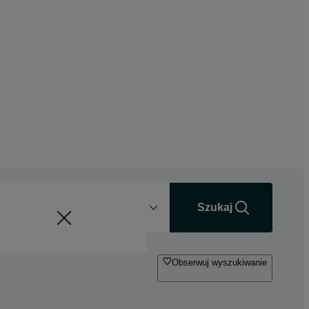
Odległość
+0 km
Szukaj
Obserwuj wyszukiwanie