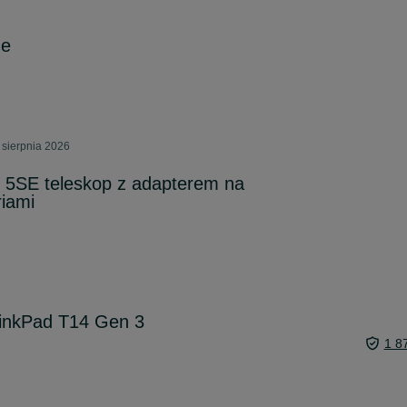
ne
 sierpnia 2026
r 5SE teleskop z adapterem na
riami
inkPad T14 Gen 3
1 8