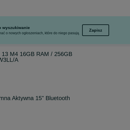
to wyszukiwanie
Zapisz
ać o nowych ogłoszeniach, które do niego pasują.
ir 13 M4 16GB RAM / 256GB
W3LL/A
na Aktywna 15" Bluetooth