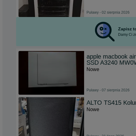
Puławy - 02 sierpnia 2026
Zapisz 
Damy Ci zn
apple macbook a
SSD A3240 MW0
Nowe
Puławy - 07 sierpnia 2026
ALTO TS415 Kolum
Nowe