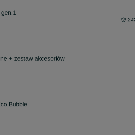
 gen.1
2 4
 ne + zestaw akcesoriów
co Bubble