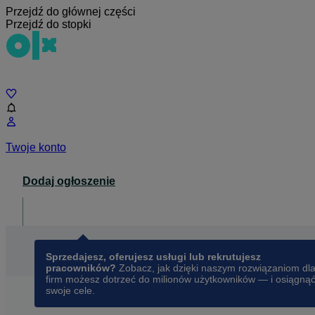
Przejdź do głównej części
Przejdź do stopki
Czat
Twoje konto
Dodaj ogłoszenie
Dla biznesu
opens in a new tab
Sprzedajesz, oferujesz usługi lub rekrutujesz
pracowników?
Zobacz, jak dzięki naszym rozwiązaniom dl
firm możesz dotrzeć do milionów użytkowników — i osiągną
swoje cele.