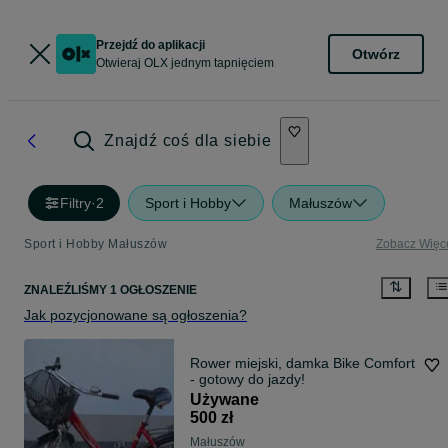
Przejdź do aplikacji
Otwórz
Otwieraj OLX jednym tapnięciem
Znajdź coś dla siebie
Filtry
·
2
Sport i Hobby
Małuszów
Sport i Hobby Małuszów
Zobacz Więc
ZNALEŹLIŚMY 1 OGŁOSZENIE
Jak pozycjonowane są ogłoszenia?
Rower miejski, damka Bike Comfort
- gotowy do jazdy!
Używane
500 zł
Małuszów