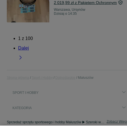
2 019,99 zł z Pakietem Ochronnym
Warszawa, Ursynów
Dzisiaj o 14:35
1
z
100
Dalej
Strona główna
Sport i Hobby
Dolnośląskie
Małuszów
SPORT I HOBBY
KATEGORIA
Zobacz Więc
Sprzedaż sprzętu sportowego i hobby Małuszów ▶️ Szeroki wybór produktów ✅ Nowe i używane w atrakcyjnych cenach ✌ Sprawdź ogłoszenia na OLX.pl!