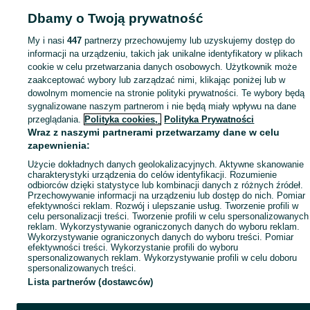
Dbamy o Twoją prywatność
Mapa kategorii
My i nasi
447
partnerzy przechowujemy lub uzyskujemy dostęp do
Mapa miejscowości
informacji na urządzeniu, takich jak unikalne identyfikatory w plikach
Mapa ministron
cookie w celu przetwarzania danych osobowych. Użytkownik może
Popularne wyszukiwania
zaakceptować wybory lub zarządzać nimi, klikając poniżej lub w
dowolnym momencie na stronie polityki prywatności. Te wybory będą
sygnalizowane naszym partnerom i nie będą miały wpływu na dane
przeglądania.
Polityka cookies,
Polityka Prywatności
Wraz z naszymi partnerami przetwarzamy dane w celu
zapewnienia:
Użycie dokładnych danych geolokalizacyjnych. Aktywne skanowanie
charakterystyki urządzenia do celów identyfikacji. Rozumienie
odbiorców dzięki statystyce lub kombinacji danych z różnych źródeł.
Przechowywanie informacji na urządzeniu lub dostęp do nich. Pomiar
efektywności reklam. Rozwój i ulepszanie usług. Tworzenie profili w
celu personalizacji treści. Tworzenie profili w celu spersonalizowanych
reklam. Wykorzystywanie ograniczonych danych do wyboru reklam.
Wykorzystywanie ograniczonych danych do wyboru treści. Pomiar
efektywności treści. Wykorzystanie profili do wyboru
spersonalizowanych reklam. Wykorzystywanie profili w celu doboru
spersonalizowanych treści.
Lista partnerów (dostawców)