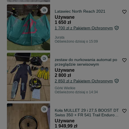
Latawiec North Reach 2021
Używane
1 650 zł
1 700 zł z Pakietem Ochronnym
Jurata
Odświeżono dzisiaj o 15:09
zestaw do nurkowania automat po
przeglądzie serwisowym
Używane
2 800 zł
2 850 zł z Pakietem Ochronnym
Górki Wielkie
Odświeżono dzisiaj o 14:34
Koła MULLET 29 i 27,5 BOOST DT
Swiss 350 + FR 541 Trail Enduro
FR DH
Używane
1 949,99 zł