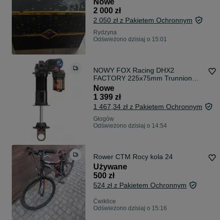
Nowe
2 000 zł
2 050 zł z Pakietem Ochronnym
Rydzyna
Odświeżono dzisiaj o 15:01
NOWY FOX Racing DHX2
FACTORY 225x75mm Trunnion
damper sprężynowy FV
Nowe
1 399 zł
1 467,34 zł z Pakietem Ochronnym
Głogów
Odświeżono dzisiaj o 14:54
Rower CTM Rocy kola 24
Używane
500 zł
524 zł z Pakietem Ochronnym
Ćwiklice
Odświeżono dzisiaj o 15:16