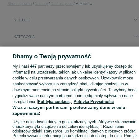
Strona główna
Noclegi
Dolnośląskie
Małuszów
NOCLEGI
KATEGORIA
Zasłużony urlop spędzaj na przyjemnościach! Znajdź idealne miejsce na wypoczynek w kategorii Noclegi na OLX - Małuszów i okolice!
Zobacz Więc
Dbamy o Twoją prywatność
My i nasi
447
partnerzy przechowujemy lub uzyskujemy dostęp do
Mapa kategorii
informacji na urządzeniu, takich jak unikalne identyfikatory w plikach
Mapa miejscowości
cookie w celu przetwarzania danych osobowych. Użytkownik może
Mapa ministron
zaakceptować wybory lub zarządzać nimi, klikając poniżej lub w
dowolnym momencie na stronie polityki prywatności. Te wybory będą
Popularne wyszukiwania
sygnalizowane naszym partnerom i nie będą miały wpływu na dane
przeglądania.
Polityka cookies,
Polityka Prywatności
Wraz z naszymi partnerami przetwarzamy dane w celu
zapewnienia:
Użycie dokładnych danych geolokalizacyjnych. Aktywne skanowanie
charakterystyki urządzenia do celów identyfikacji. Rozumienie
odbiorców dzięki statystyce lub kombinacji danych z różnych źródeł.
Przechowywanie informacji na urządzeniu lub dostęp do nich. Pomiar