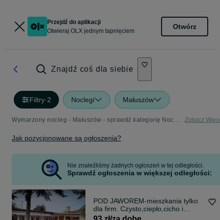
Przejdź do aplikacji
Otwórz
Otwieraj OLX jednym tapnięciem
Znajdź coś dla siebie
Filtry
·
2
Noclegi
Małuszów
Wymarzony nocleg - Małuszów - sprawdź kategorię Noclegi
Zobacz Więc
Jak pozycjonowane są ogłoszenia?
Nie znaleźliśmy żadnych ogłoszeń w tej odległości.
Sprawdź ogłoszenia w większej odległości:
POD JAWOREM-mieszkania tylko
dla firm. Czysto,ciepło,cicho i
wygodnie.
93 zł/za dobę