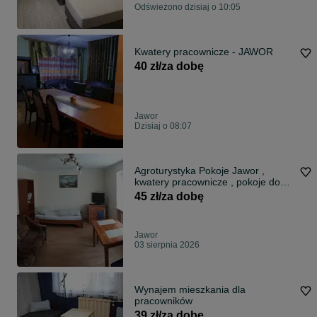
Odświeżono dzisiaj o 10:05
Kwatery pracownicze - JAWOR
40 zł/za dobę
Jawor
Dzisiaj o 08:07
Agroturystyka Pokoje Jawor ,
kwatery pracownicze , pokoje do
wynajęcia
45 zł/za dobę
Jawor
03 sierpnia 2026
Wynajem mieszkania dla
pracowników
39 zł/za dobę