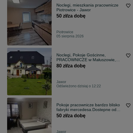
Noclegi, mieszkania pracownicze
Piotrowice - Jawor
50 zł/za dobę
Piotrowice
05 sierpnia 2026
Noclegi, Pokoje Gościnne,
PRACOWNICZE w Małuszowie,
DLA FIRM
80 zł/za dobę
Jawor
Odświeżono dzisiaj o 12:22
Pokoje pracownicze bardzo blisko
fabryki mercedesa.Dostepne od
06.07.2026
50 zł/za dobę
Jawor