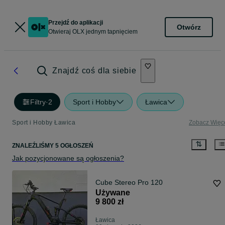
Przejdź do aplikacji
Otwórz
Otwieraj OLX jednym tapnięciem
Znajdź coś dla siebie
Filtry
·
2
Sport i Hobby
Ławica
Sport i Hobby Ławica
Zobacz Więc
ZNALEŹLIŚMY 5 OGŁOSZEŃ
Jak pozycjonowane są ogłoszenia?
Cube Stereo Pro 120
Używane
9 800 zł
Ławica