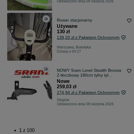
Odświeżono dnia 09 sierpnia 2026
Rower stacjonarny
Używane
130 zł
139,20 zł z Pakietem Ochronnym
Warszawa, Białołęka
Dzisiaj o 04:27
NOWY Sram Level Stealth Bronze
2-tłoczkowy 180cm tylny tył
hamulec rowerowy hydrauliczny
Nowe
OEM rozłączony
259,03 zł
274,94 zł z Pakietem Ochronnym
Głogów
Odświeżono dnia 09 sierpnia 2026
1
z
100