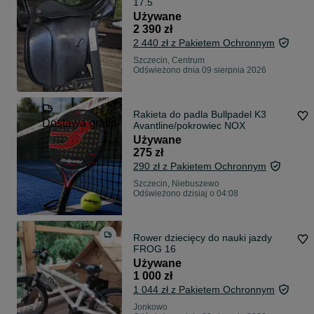
17.5
Używane
2 390 zł
2 440 zł z Pakietem Ochronnym
Szczecin, Centrum
Odświeżono dnia 09 sierpnia 2026
Rakieta do padla Bullpadel K3
Dostawa gratis
Avantline/pokrowiec NOX
Używane
275 zł
290 zł z Pakietem Ochronnym
Szczecin, Niebuszewo
Odświeżono dzisiaj o 04:08
Rower dziecięcy do nauki jazdy
FROG 16
Używane
1 000 zł
1 044 zł z Pakietem Ochronnym
Jonkowo