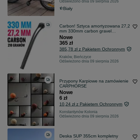
Odświeżono dnia 09 sierpnia 2026
Biały
Carbon! Sztyca amortyzowana 27,2
mm 330mm carbon gravel
amortyzator carbonowa 330 mm 33
Nowe
cm
365 zł
385,78 zł z Pakietem Ochronnym
Kraków, Bieńczyce
Odświeżono dnia 09 sierpnia 2026
Przypony Karpiowe na zamówienie
CARPHORSE
Nowe
6 zł
10,24 zł z Pakietem Ochronnym
Konstantynów Kolonia
Odświeżono dnia 09 sierpnia 2026
Deska SUP 355cm kompletny