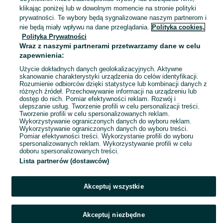
Milicz
klikając poniżej lub w dowolnym momencie na stronie polityki
08 sierpnia 2026
prywatności. Te wybory będą sygnalizowane naszym partnerom i
nie będą miały wpływu na dane przeglądania.
Polityka cookies,
Polityka Prywatności
Siodełko rowerowe ROSE czarne
Wraz z naszymi partnerami przetwarzamy dane w celu
FV / 029-166
zapewnienia:
69 zł
75,75 zł z Pakietem Ochronnym
Użycie dokładnych danych geolokalizacyjnych. Aktywne
skanowanie charakterystyki urządzenia do celów identyfikacji.
Rozumienie odbiorców dzięki statystyce lub kombinacji danych z
Milicz
różnych źródeł. Przechowywanie informacji na urządzeniu lub
08 sierpnia 2026
dostęp do nich. Pomiar efektywności reklam. Rozwój i
ulepszanie usług. Tworzenie profili w celu personalizacji treści.
Tworzenie profili w celu spersonalizowanych reklam.
Wykorzystywanie ograniczonych danych do wyboru reklam.
1
2
3
...
97
Wykorzystywanie ograniczonych danych do wyboru treści.
Pomiar efektywności treści. Wykorzystanie profili do wyboru
spersonalizowanych reklam. Wykorzystywanie profili w celu
doboru spersonalizowanych treści.
Lista partnerów (dostawców)
Akceptuj wszystkie
Akceptuj niezbędne