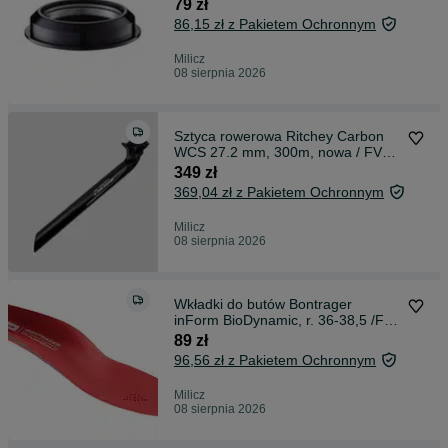
062-153
79 zł
86,15 zł z Pakietem Ochronnym
Milicz
08 sierpnia 2026
Sztyca rowerowa Ritchey Carbon
WCS 27.2 mm, 300m, nowa / FV
/032-105
349 zł
369,04 zł z Pakietem Ochronnym
Milicz
08 sierpnia 2026
Wkładki do butów Bontrager
inForm BioDynamic, r. 36-38,5 /FV
/ 062-151
89 zł
96,56 zł z Pakietem Ochronnym
Milicz
08 sierpnia 2026