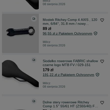
Milicz
08 sierpnia 2026
Mostek Ritchey Comp 4 AXIS , 120
mm, 6/84°, 31.8 mm / nowy
/FV/020-132
89 zł
96,55 zł z Pakietem Ochronnym
Milicz
08 sierpnia 2026
Siodełko rowerowe FABRIC shallow
czarne logo MTB FV / 029-151
179 zł
191,22 zł z Pakietem Ochronnym
Milicz
08 sierpnia 2026
Dolne stery rowerowe Ritchey
Comp 1.5'' 55/61 HT (ZS55/40) FV/