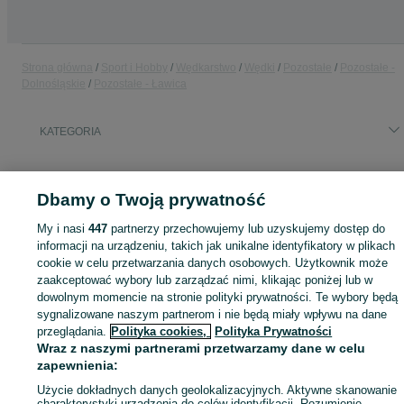
Strona główna
Sport i Hobby
Wędkarstwo
Wędki
Pozostałe
Pozostałe -
Dolnośląskie
Pozostałe - Ławica
KATEGORIA
ID:
816354440
Wyświetlenia: 21
Dbamy o Twoją prywatność
My i nasi
447
partnerzy przechowujemy lub uzyskujemy dostęp do
informacji na urządzeniu, takich jak unikalne identyfikatory w plikach
Zaloguj się lub załóż konto na OLX, aby skontaktować się z t
cookie w celu przetwarzania danych osobowych. Użytkownik może
sprzedającym
zaakceptować wybory lub zarządzać nimi, klikając poniżej lub w
dowolnym momencie na stronie polityki prywatności. Te wybory będą
sygnalizowane naszym partnerom i nie będą miały wpływu na dane
przeglądania.
Polityka cookies,
Polityka Prywatności
Zaloguj się / Załóż konto
Wraz z naszymi partnerami przetwarzamy dane w celu
zapewnienia:
Zadzwoń / SMS
Wyślij wiadomość
Użycie dokładnych danych geolokalizacyjnych. Aktywne skanowanie
charakterystyki urządzenia do celów identyfikacji. Rozumienie