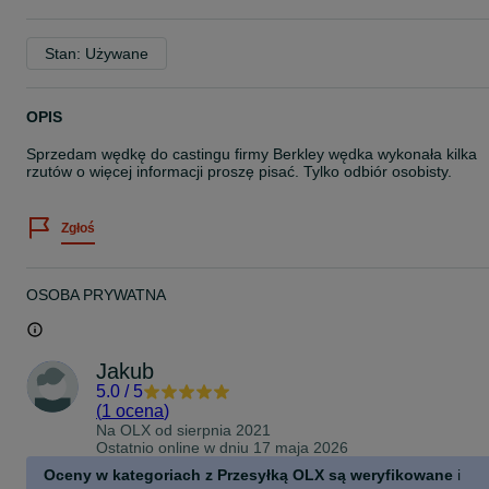
Stan: Używane
OPIS
Sprzedam wędkę do castingu firmy Berkley wędka wykonała kilka
rzutów o więcej informacji proszę pisać. Tylko odbiór osobisty.
Zgłoś
OSOBA PRYWATNA
Jakub
5.0
/
5
(
1 ocena
)
Na OLX od
sierpnia 2021
Ostatnio online w dniu 17 maja 2026
Oceny w kategoriach z Przesyłką OLX są weryfikowane
i