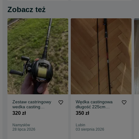
Zobacz też
Zestaw castringowy
Wędka castingowa
wedka casting
długość 225cm
multiplikator abu
RYOBI aplaus
320 zł
350 zł
garcia
Namysłów
Lubin
28 lipca 2026
03 sierpnia 2026