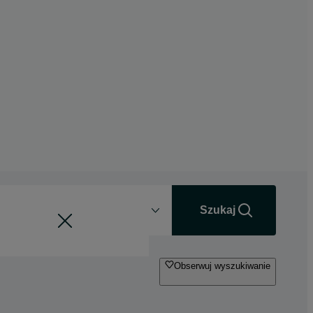
Odległość
+0 km
Szukaj
Obserwuj wyszukiwanie