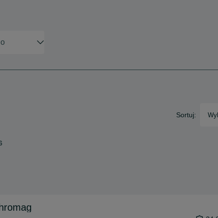
Sortuj:
Wyb
6
Chromag