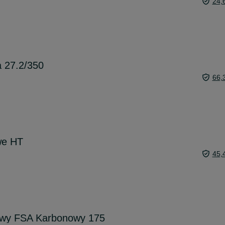
24,
 27.2/350
66,
we HT
45,
wy FSA Karbonowy 175