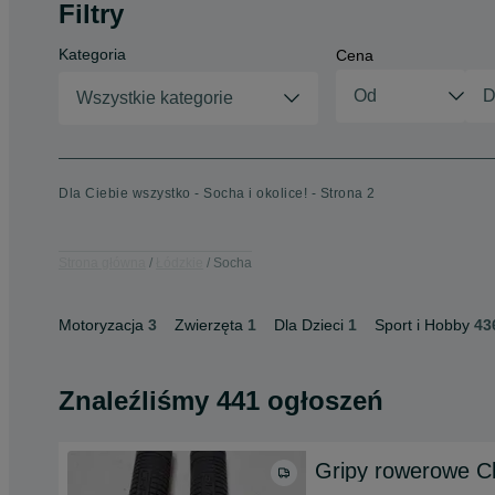
Filtry
Kategoria
Cena
Wszystkie kategorie
Dla Ciebie wszystko - Socha i okolice! - Strona 2
Strona główna
Łódzkie
Socha
Motoryzacja
3
Zwierzęta
1
Dla Dzieci
1
Sport i Hobby
43
Znaleźliśmy 441 ogłoszeń
Gripy rowerowe 