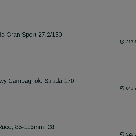
o Gran Sport 27.2/150
213,
wy Campagnolo Strada 170
840,
Race, 85-115mm, 28
526,