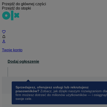
Przejdź do głównej części
Przejdź do stopki
Czat
Twoje konto
Dodaj ogłoszenie
Dla biznesu
opens in a new tab
Sprzedajesz, oferujesz usługi lub rekrutujesz
pracowników?
Zobacz, jak dzięki naszym rozwiązaniom dl
firm możesz dotrzeć do milionów użytkowników — i osiągną
swoje cele.