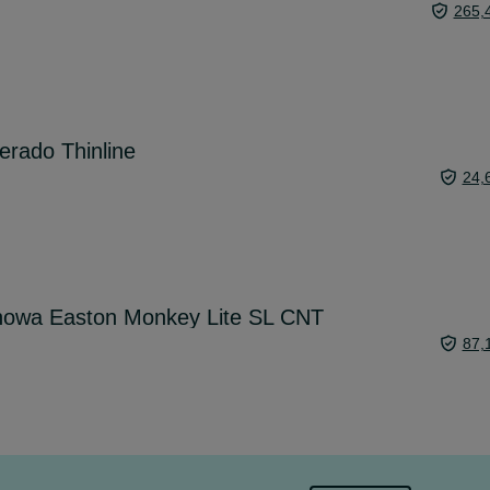
265,
erado Thinline
24,
nowa Easton Monkey Lite SL CNT
87,