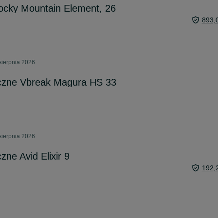
ocky Mountain Element, 26
893,
sierpnia 2026
czne Vbreak Magura HS 33
sierpnia 2026
ne Avid Elixir 9
192,