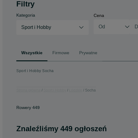
Filtry
Kategoria
Cena
Sport i Hobby
Wszystkie
Firmowe
Prywatne
Sport i Hobby Socha
Strona główna
Sport i Hobby
Łódzkie
Socha
Rowery
449
Znaleźliśmy 449 ogłoszeń