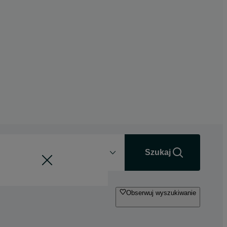
Odległość
+0 km
Szukaj
Obserwuj wyszukiwanie