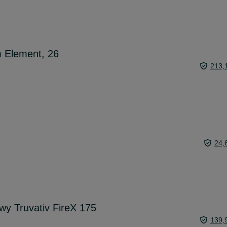
 Element, 26
213,
24,
y Truvativ FireX 175
139,