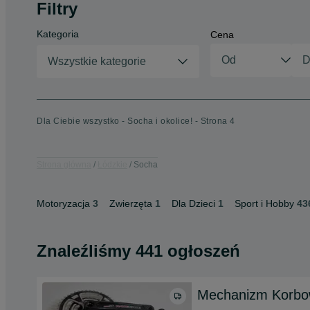
Filtry
Kategoria
Cena
Wszystkie kategorie
Dla Ciebie wszystko - Socha i okolice! - Strona 4
Strona główna
Łódzkie
Socha
Motoryzacja
3
Zwierzęta
1
Dla Dzieci
1
Sport i Hobby
43
Znaleźliśmy 441 ogłoszeń
Mechanizm Korbo