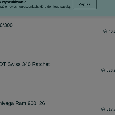
to wyszukiwanie
Zapisz
ać o nowych ogłoszeniach, które do niego pasują.
.6/300
40,
 DT Swiss 340 Ratchet
526,
nivega Ram 900, 26
317,