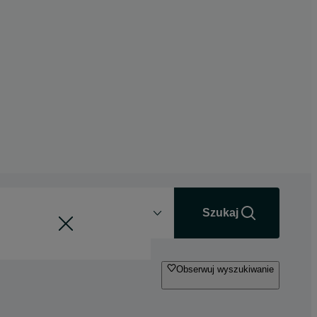
Odległość
+0 km
Szukaj
Obserwuj wyszukiwanie