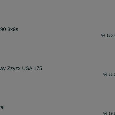
90 3x9s
150,
wy Zzyzx USA 175
66,
al
19,