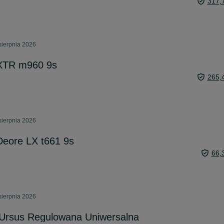
317,
sierpnia 2026
 XTR m960 9s
265,
sierpnia 2026
Deore LX t661 9s
66,
sierpnia 2026
 Ursus Regulowana Uniwersalna