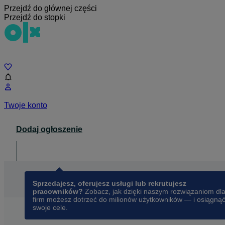
Przejdź do głównej części
Przejdź do stopki
Czat
Twoje konto
Dodaj ogłoszenie
Dla biznesu
opens in a new tab
Sprzedajesz, oferujesz usługi lub rekrutujesz
pracowników?
Zobacz, jak dzięki naszym rozwiązaniom dl
firm możesz dotrzeć do milionów użytkowników — i osiągną
swoje cele.