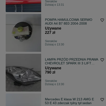
Sieraków
Dzisiaj o 13:31
POMPA HAMULCOWA SERWO
AUDI A4 B7 8E0 2004-2008
Używane
227 zł
Sieraków
Dzisiaj o 13:30
LAMPA PRZÓD PRZEDNIA PRAWA
CHEVROLET SPARK III 3 LIFT
2013-2015 rok
Używane
790 zł
Sieraków
Dzisiaj o 13:30
Mercedes E klasa W 213 AMG E
53 E 43 zderzak tylny tył sedan