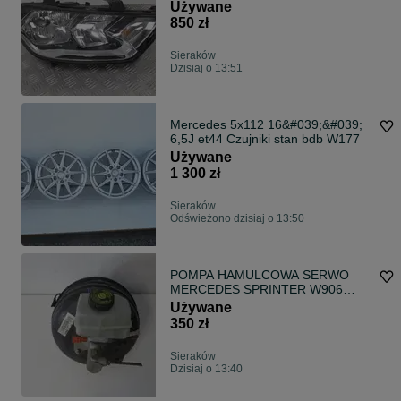
Używane
850 zł
Sieraków
Dzisiaj o 13:51
Mercedes 5x112 16&#039;&#039;
6,5J et44 Czujniki stan bdb W177
Używane
1 300 zł
Sieraków
Odświeżono dzisiaj o 13:50
POMPA HAMULCOWA SERWO
MERCEDES SPRINTER W906
2006-2019
Używane
350 zł
Sieraków
Dzisiaj o 13:40