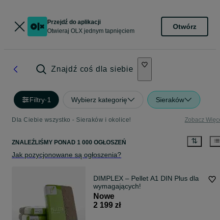
Przejdź do aplikacji
Otwórz
Otwieraj OLX jednym tapnięciem
Znajdź coś dla siebie
Filtry
·
1
Wybierz kategorię
Sieraków
Dla Ciebie wszystko - Sieraków i okolice!
Zobacz Więc
ZNALEŹLIŚMY
PONAD
1 000 OGŁOSZEŃ
Jak pozycjonowane są ogłoszenia?
DIMPLEX – Pellet A1 DIN Plus dla
wymagających!
Nowe
2 199 zł