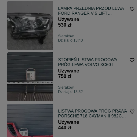
LAMPA PRZEDNIA PRZÓD LEWA
FORD RANGER V 5 LIFT
SOCZEWKA 2015-
Używane
530 zł
Sieraków
Dzisiaj o 13:40
STOPIEŃ LISTWA PROGOWA
PRÓG LEWA VOLVO XC60 I
31253569 2008-2013
Używane
750 zł
Sieraków
Dzisiaj o 13:32
LISTWA PROGOWA PRÓG PRAWA
PORSCHE 718 CAYMAN II 982C
LIFT BOXSTER IV 982 982854886
Używane
982854884 2015-2025
440 zł