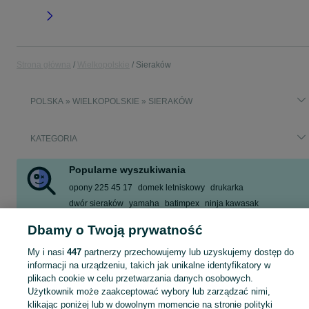
Strona główna
Wielkopolskie
Sieraków
POLSKA » WIELKOPOLSKIE » SIERAKÓW
KATEGORIA
Popularne wyszukiwania
opony 225 45 17
domek letniskowy
drukarka
dwór sieraków
yamaha
batimpex
ninja kawasak
zderzak przód golf 7
Dbamy o Twoją prywatność
Zobacz Więcej
My i nasi
447
partnerzy przechowujemy lub uzyskujemy dostęp do
informacji na urządzeniu, takich jak unikalne identyfikatory w
Skorzystaj z największego serwisu ogłoszeniowego - Sieraków i okolice! Kupuj to, czego pragniesz i sprzedawaj to, czego już nie potrzebujesz!
Zobacz Więc
plikach cookie w celu przetwarzania danych osobowych.
Użytkownik może zaakceptować wybory lub zarządzać nimi,
klikając poniżej lub w dowolnym momencie na stronie polityki
Mapa kategorii