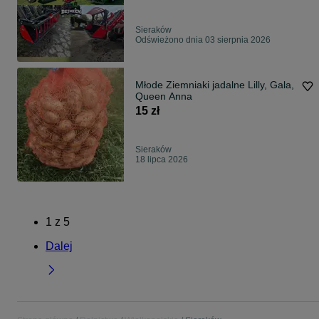
LEMIESZ HARDOX ** Solidny **
Sieraków
Odświeżono dnia 03 sierpnia 2026
Młode Ziemniaki jadalne Lilly, Gala,
Queen Anna
15 zł
Sieraków
18 lipca 2026
1
z
5
Dalej