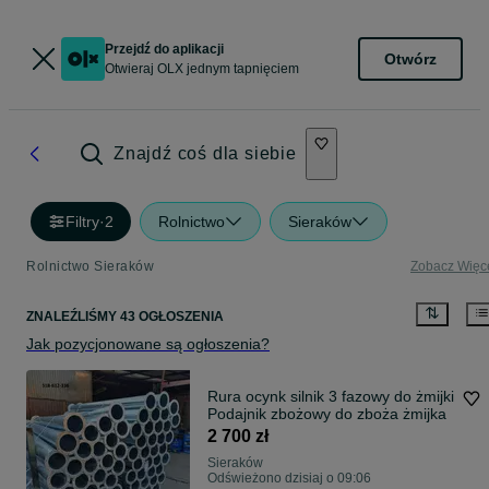
Przejdź do aplikacji
Otwórz
Otwieraj OLX jednym tapnięciem
Znajdź coś dla siebie
Filtry
·
2
Rolnictwo
Sieraków
Rolnictwo Sieraków
Zobacz Więc
ZNALEŹLIŚMY 43 OGŁOSZENIA
Jak pozycjonowane są ogłoszenia?
Rura ocynk silnik 3 fazowy do żmijki
Podajnik zbożowy do zboża żmijka
2 700 zł
Sieraków
Odświeżono dzisiaj o 09:06