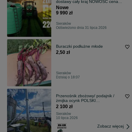
dostawy cały kraj NOWOŚĆ cena
promocyjna
Nowe
9 990 zł
Sieraków
Odświeżono dnia 31 lipca 2026
Buraczki podłużne młode
2,50 zł
Sieraków
Dzisiaj o 18:07
Przenośnik zbożowy/ podajnik /
żmijka ocynk POLSKI
PRODUCENT
2 100 zł
Sieraków
10 lipca 2026
Zobacz więcej