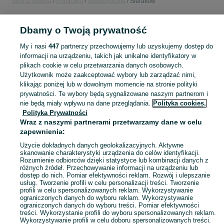
Strona główna
Rolnictwo
Wielkopolskie
Sieraków
ROLNICTWO
Dbamy o Twoją prywatność
My i nasi
447
partnerzy przechowujemy lub uzyskujemy dostęp do
KATEGORIA
informacji na urządzeniu, takich jak unikalne identyfikatory w
plikach cookie w celu przetwarzania danych osobowych.
Użytkownik może zaakceptować wybory lub zarządzać nimi,
Zobacz Więc
Sprzedaż artykułów rolniczych Sieraków ▶️ maszyny rolnicze, produkty rolne i inne ✅ Nowe i używane w dobrych cenach ✌ Znajdź oferty na OLX.pl!
klikając poniżej lub w dowolnym momencie na stronie polityki
prywatności. Te wybory będą sygnalizowane naszym partnerom i
nie będą miały wpływu na dane przeglądania.
Polityka cookies,
Mapa kategorii
Polityka Prywatności
Mapa miejscowości
Wraz z naszymi partnerami przetwarzamy dane w celu
zapewnienia:
Mapa ministron
Popularne wyszukiwania
Użycie dokładnych danych geolokalizacyjnych. Aktywne
skanowanie charakterystyki urządzenia do celów identyfikacji.
Rozumienie odbiorców dzięki statystyce lub kombinacji danych z
różnych źródeł. Przechowywanie informacji na urządzeniu lub
dostęp do nich. Pomiar efektywności reklam. Rozwój i ulepszanie
usług. Tworzenie profili w celu personalizacji treści. Tworzenie
profili w celu spersonalizowanych reklam. Wykorzystywanie
ograniczonych danych do wyboru reklam. Wykorzystywanie
ograniczonych danych do wyboru treści. Pomiar efektywności
treści. Wykorzystanie profili do wyboru spersonalizowanych reklam.
Wykorzystywanie profili w celu doboru spersonalizowanych treści.