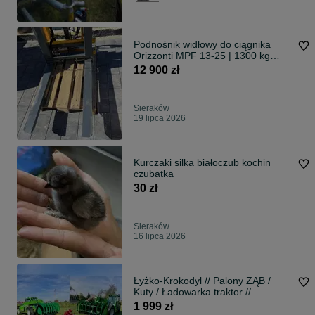
Podnośnik widłowy do ciągnika
Orizzonti MPF 13-25 | 1300 kg
Duplex
12 900 zł
Sieraków
19 lipca 2026
Kurczaki silka białoczub kochin
czubatka
30 zł
Sieraków
16 lipca 2026
Łyżko-Krokodyl // Palony ZĄB /
Kuty / Ładowarka traktor //
MASZYNA DLA WYMAGAJĄCYCH
1 999 zł
// Producent // Stal Wzmacniana /*