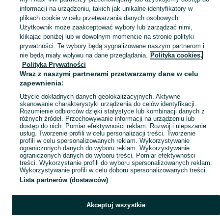
informacji na urządzeniu, takich jak unikalne identyfikatory w
Skorzystaj z największego serwisu ogłoszeniowego - Sady i okolice! Kupuj to, czego pragniesz i sprzedawaj to, czego już nie potrzebujesz!
Zobacz Więc
plikach cookie w celu przetwarzania danych osobowych.
Użytkownik może zaakceptować wybory lub zarządzać nimi,
klikając poniżej lub w dowolnym momencie na stronie polityki
Mapa kategorii
prywatności. Te wybory będą sygnalizowane naszym partnerom i
Mapa miejscowości
nie będą miały wpływu na dane przeglądania.
Polityka cookies,
Mapa ministron
Polityka Prywatności
Wraz z naszymi partnerami przetwarzamy dane w celu
Popularne wyszukiwania
zapewnienia:
Użycie dokładnych danych geolokalizacyjnych. Aktywne
skanowanie charakterystyki urządzenia do celów identyfikacji.
Rozumienie odbiorców dzięki statystyce lub kombinacji danych z
różnych źródeł. Przechowywanie informacji na urządzeniu lub
dostęp do nich. Pomiar efektywności reklam. Rozwój i ulepszanie
usług. Tworzenie profili w celu personalizacji treści. Tworzenie
profili w celu spersonalizowanych reklam. Wykorzystywanie
ograniczonych danych do wyboru reklam. Wykorzystywanie
ograniczonych danych do wyboru treści. Pomiar efektywności
treści. Wykorzystanie profili do wyboru spersonalizowanych reklam.
Wykorzystywanie profili w celu doboru spersonalizowanych treści.
Lista partnerów (dostawców)
Akceptuj wszystkie