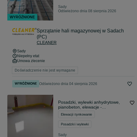
Sady
Odświeżono dnia 08 sierpnia 2026
WYRÓŻNIONE
Sprzątanie hali magazynowej w Sadach
(PC)
CLEANER
Sady
Niepełny etat
Umowa zlecenie
Doświadczenie nie jest wymagane
Odświeżono dnia 04 sierpnia 2026
Posadzki, wylewki anhydrytowe,
pianobeton, elewacje -
Międzychód, Kwilcz, Międzyrzecz,
Elewacji i tynkowanie
Posadzki i wylewki
Sady