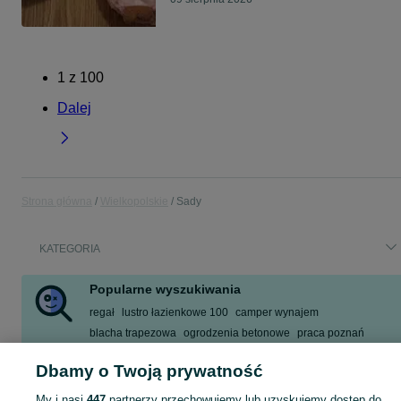
1
z
100
Dalej
Strona główna
Wielkopolskie
Sady
KATEGORIA
Popularne wyszukiwania
regał
lustro łazienkowe 100
camper wynajem
blacha trapezowa
ogrodzenia betonowe
praca poznań
lustro łazienkowe led
logistyka
Dbamy o Twoją prywatność
Zobacz Więcej
My i nasi
447
partnerzy przechowujemy lub uzyskujemy dostęp do