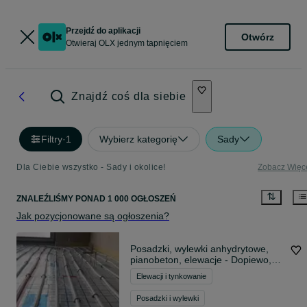
Przejdź do aplikacji
Otwórz
Otwieraj OLX jednym tapnięciem
Znajdź coś dla siebie
Filtry
·
1
Wybierz kategorię
Sady
Dla Ciebie wszystko - Sady i okolice!
Zobacz Więc
ZNALEŹLIŚMY
PONAD
1 000 OGŁOSZEŃ
Jak pozycjonowane są ogłoszenia?
Posadzki, wylewki anhydrytowe,
pianobeton, elewacje - Dopiewo,
Lusówko, Tarnowo Podgórne,
Elewacji i tynkowanie
Posadzki i wylewki