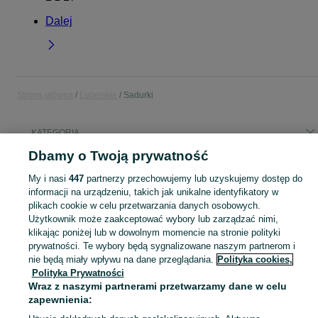
Dalej
Strona główna
Lubelskie
Sadurki
KATEGORIA
Dbamy o Twoją prywatność
Popularne wyszukiwania
My i nasi
447
partnerzy przechowujemy lub uzyskujemy dostęp do
ładowarka wynajem
praca
informacji na urządzeniu, takich jak unikalne identyfikatory w
plikach cookie w celu przetwarzania danych osobowych.
Użytkownik może zaakceptować wybory lub zarządzać nimi,
Skorzystaj z największego serwisu ogłoszeniowego - Sadurki i okolice! Kupuj to, czego pragniesz i sprzedawaj to, czego już nie potrzebujesz!
Zobacz Więc
klikając poniżej lub w dowolnym momencie na stronie polityki
prywatności. Te wybory będą sygnalizowane naszym partnerom i
Mapa kategorii
nie będą miały wpływu na dane przeglądania.
Polityka cookies,
Polityka Prywatności
Mapa miejscowości
Wraz z naszymi partnerami przetwarzamy dane w celu
Mapa ministron
zapewnienia:
Popularne wyszukiwania