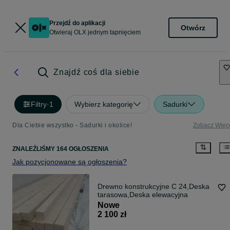
Przejdź do aplikacji
Otwórz
Otwieraj OLX jednym tapnięciem
Znajdź coś dla siebie
Filtry
·
1
Wybierz kategorię
Sadurki
Dla Ciebie wszystko - Sadurki i okolice!
Zobacz Więc
ZNALEŹLIŚMY 164 OGŁOSZENIA
Jak pozycjonowane są ogłoszenia?
Drewno konstrukcyjne C 24,Deska
tarasowa,Deska elewacyjna
Nowe
2 100 zł