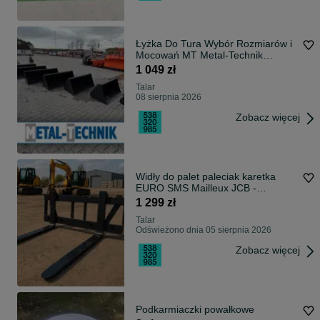
Łyżka Do Tura Wybór Rozmiarów i
Mocowań MT Metal-Technik
HARDOX 500 * Malowanie
1 049 zł
proszkowe * Dostępna od ręki *
Talar
Dostawa cały kraj * Zadzwoń i
08 sierpnia 2026
zamów
Zobacz więcej
Widły do palet paleciak karetka
EURO SMS Mailleux JCB -
DOSTAWA
1 299 zł
Talar
Odświeżono dnia 05 sierpnia 2026
Zobacz więcej
Podkarmiaczki powałkowe