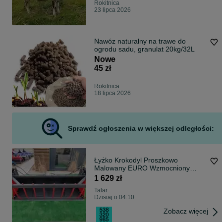
Rokitnica
23 lipca 2026
Nawóz naturalny na trawe do
ogrodu sadu, granulat 20kg/32L
Nowe
45 zł
Rokitnica
18 lipca 2026
Sprawdź ogłoszenia w większej odległości:
Łyżko Krokodyl Proszkowo
Malowany EURO Wzmocniony
Mocne Siłowniki
1 629 zł
Talar
Dzisiaj o 04:10
Zobacz więcej