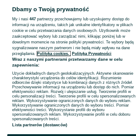
Dbamy o Twoją prywatność
Mapa kategorii
My i nasi
447
partnerzy przechowujemy lub uzyskujemy dostęp do
Mapa miejscowości
informacji na urządzeniu, takich jak unikalne identyfikatory w plikach
Mapa ministron
cookie w celu przetwarzania danych osobowych. Użytkownik może
Popularne wyszukiwania
zaakceptować wybory lub zarządzać nimi, klikając poniżej lub w
dowolnym momencie na stronie polityki prywatności. Te wybory będą
sygnalizowane naszym partnerom i nie będą miały wpływu na dane
przeglądania.
Polityka cookies,
Polityka Prywatności
Wraz z naszymi partnerami przetwarzamy dane w celu
zapewnienia:
Użycie dokładnych danych geolokalizacyjnych. Aktywne skanowanie
charakterystyki urządzenia do celów identyfikacji. Rozumienie
odbiorców dzięki statystyce lub kombinacji danych z różnych źródeł.
Przechowywanie informacji na urządzeniu lub dostęp do nich. Pomiar
efektywności reklam. Rozwój i ulepszanie usług. Tworzenie profili w
celu personalizacji treści. Tworzenie profili w celu spersonalizowanych
reklam. Wykorzystywanie ograniczonych danych do wyboru reklam.
Wykorzystywanie ograniczonych danych do wyboru treści. Pomiar
efektywności treści. Wykorzystanie profili do wyboru
spersonalizowanych reklam. Wykorzystywanie profili w celu doboru
spersonalizowanych treści.
Lista partnerów (dostawców)