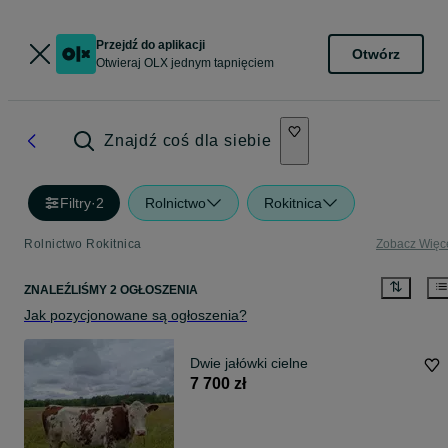
Przejdź do aplikacji
Otwórz
Otwieraj OLX jednym tapnięciem
Znajdź coś dla siebie
Filtry
·
2
Rolnictwo
Rokitnica
Rolnictwo Rokitnica
Zobacz Więc
ZNALEŹLIŚMY 2 OGŁOSZENIA
Jak pozycjonowane są ogłoszenia?
Dwie jałówki cielne
7 700 zł