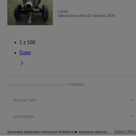
Ldzań
Odświeżono dnia 02 sierpnia 2026
1
z
100
Dalej
Strona główna
Rolnictwo
Łódzkie
Rokitnica
ROLNICTWO
KATEGORIA
Zobacz Więc
Sprzedaż artykułów rolniczych Rokitnica ▶️ maszyny rolnicze, produkty rolne i inne ✅ Nowe i używane w dobrych cenach ✌ Znajdź oferty na OLX.pl!