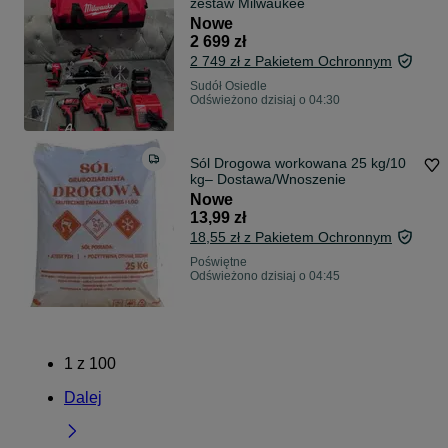
zestaw Milwaukee
Nowe
2 699 zł
2 749 zł z Pakietem Ochronnym
Sudół Osiedle
Odświeżono dzisiaj o 04:30
Sól Drogowa workowana 25 kg/10
kg– Dostawa/Wnoszenie
Nowe
13,99 zł
18,55 zł z Pakietem Ochronnym
Poświętne
Odświeżono dzisiaj o 04:45
1
z
100
Dalej