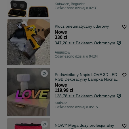
Katowice, Bogucice
Odświeżono dzisiaj o 02:31
Klucz pneumatyczny udarowy
Dostawa gratis
Nowe
330 zł
347,20 zł z Pakietem Ochronnym
Augustów
Odświeżono dzisiaj o 04:34
Podświetlany Napis LOVE 3D LED
RGB Dekoracyjny Lampka Nocna
Pilot USB
Nowe
119,99 zł
128,78 zł z Pakietem Ochronnym
Końskie
Odświeżono dzisiaj o 05:15
NOWY Mega duży profesjonalny