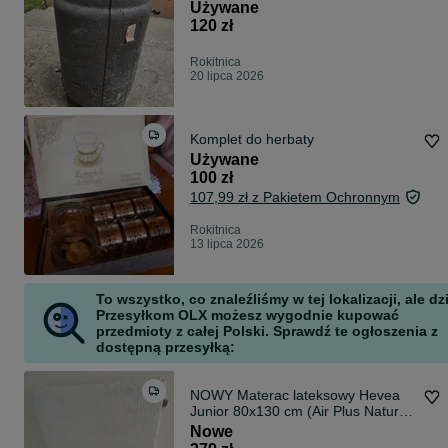
Używane
120 zł
Rokitnica
20 lipca 2026
Komplet do herbaty
Używane
100 zł
107,99 zł z Pakietem Ochronnym
Rokitnica
13 lipca 2026
To wszystko, co znaleźliśmy w tej lokalizacji, ale dz
Przesyłkom OLX możesz wygodnie kupować
przedmioty z całej Polski. Sprawdź te ogłoszenia z
dostępną przesyłką:
NOWY Materac lateksowy Hevea
Junior 80x130 cm (Air Plus Natural
Care)
Nowe