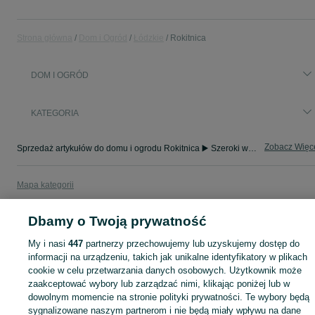
Strona główna
Dom i Ogród
Łódzkie
Rokitnica
DOM I OGRÓD
KATEGORIA
Zobacz Więc
Sprzedaż artykułów do domu i ogrodu Rokitnica ▶️ Szeroki wybór modeli i materiałów ✅ Nowe i używane w atrakcyjnych cenach ☝ Sprawdź oferty na OLX.pl!
Mapa kategorii
Mapa miejscowości
Dbamy o Twoją prywatność
Mapa ministron
Popularne wyszukiwania
My i nasi
447
partnerzy przechowujemy lub uzyskujemy dostęp do
informacji na urządzeniu, takich jak unikalne identyfikatory w plikach
cookie w celu przetwarzania danych osobowych. Użytkownik może
zaakceptować wybory lub zarządzać nimi, klikając poniżej lub w
dowolnym momencie na stronie polityki prywatności. Te wybory będą
sygnalizowane naszym partnerom i nie będą miały wpływu na dane