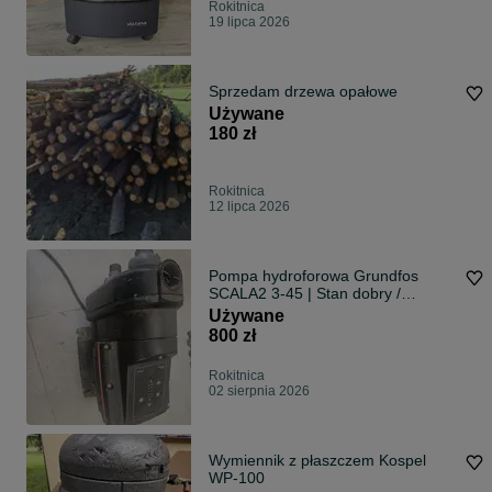
Rokitnica
19 lipca 2026
Sprzedam drzewa opałowe
Używane
180 zł
Rokitnica
12 lipca 2026
Pompa hydroforowa Grundfos
SCALA2 3-45 | Stan dobry /
sprawna
Używane
800 zł
Rokitnica
02 sierpnia 2026
Wymiennik z płaszczem Kospel
WP-100