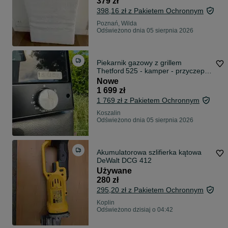
379 zł
398,16 zł z Pakietem Ochronnym
Poznań, Wilda
Odświeżono dnia 05 sierpnia 2026
Piekarnik gazowy z grillem
Thetford 525 - kamper - przyczepa
campingowa - łódka
Nowe
1 699 zł
1 769 zł z Pakietem Ochronnym
Koszalin
Odświeżono dnia 05 sierpnia 2026
Akumulatorowa szlifierka kątowa
DeWalt DCG 412
Używane
280 zł
295,20 zł z Pakietem Ochronnym
Koplin
Odświeżono dzisiaj o 04:42