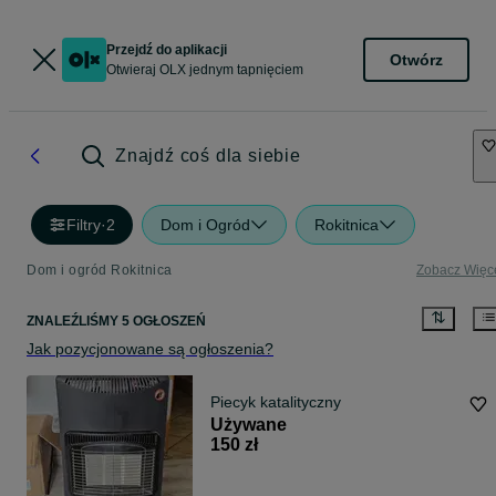
Przejdź do aplikacji
Otwórz
Otwieraj OLX jednym tapnięciem
Znajdź coś dla siebie
Filtry
·
2
Dom i Ogród
Rokitnica
Dom i ogród Rokitnica
Zobacz Więc
ZNALEŹLIŚMY 5 OGŁOSZEŃ
Jak pozycjonowane są ogłoszenia?
Piecyk katalityczny
Używane
150 zł