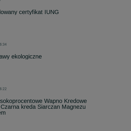
6
lowany certyfikat IUNG
06:34
awy ekologiczne
06:22
okoprocentowe Wapno Kredowe
Czarna kreda Siarczan Magnezu
em