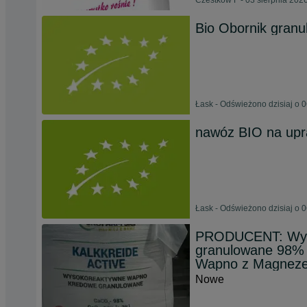
Czestków F - 03 sierpnia 202
Bio Obornik granu
Łask - Odświeżono dzisiaj o 
nawóz BIO na upr
Łask - Odświeżono dzisiaj o 
PRODUCENT: Wys
granulowane 98% 
Wapno z Magnez
Nowe