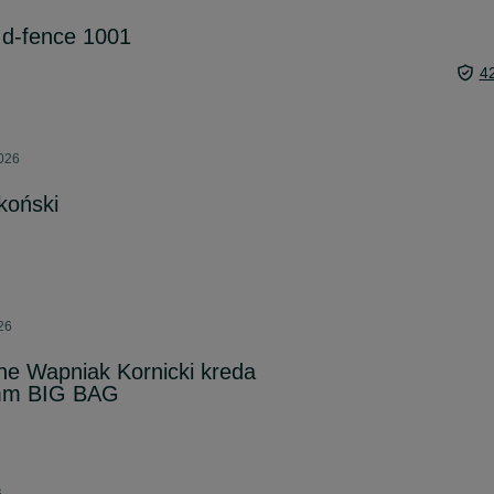
 d-fence 1001
4
2026
koński
26
e Wapniak Kornicki kreda
mm BIG BAG