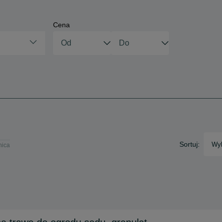
Cena
Sortuj:
Wyb
nica