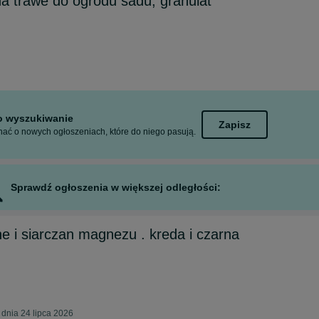
a trawe do ogrodu sadu, granulat
to wyszukiwanie
Zapisz
ać o nowych ogłoszeniach, które do niego pasują.
Sprawdź ogłoszenia w większej odległości:
 i siarczan magnezu . kreda i czarna
dnia 24 lipca 2026