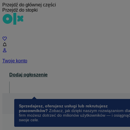
Przejdź do głównej części
Przejdź do stopki
Czat
Twoje konto
Dodaj ogłoszenie
Dla biznesu
opens in a new tab
Sprzedajesz, oferujesz usługi lub rekrutujesz
pracowników?
Zobacz, jak dzięki naszym rozwiązaniom dl
firm możesz dotrzeć do milionów użytkowników — i osiągną
swoje cele.