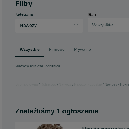
Filtry
Kategoria
Stan
Wszystkie
Nawozy
Wszystkie
Firmowe
Prywatne
Nawozy rolnicze Rokitnica
Strona główna
Rolnictwo
Nawozy
Nawozy - Łódzkie
Nawozy - Rokit
Znaleźliśmy 1 ogłoszenie