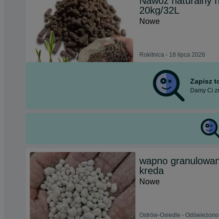
Nawóz naturalny n
20kg/32L
Nowe
Rokitnica - 18 lipca 2026
Zapisz 
Damy Ci zn
wapno granulowane
kreda
Nowe
Ostrów-Osiedle - Odświeżono 