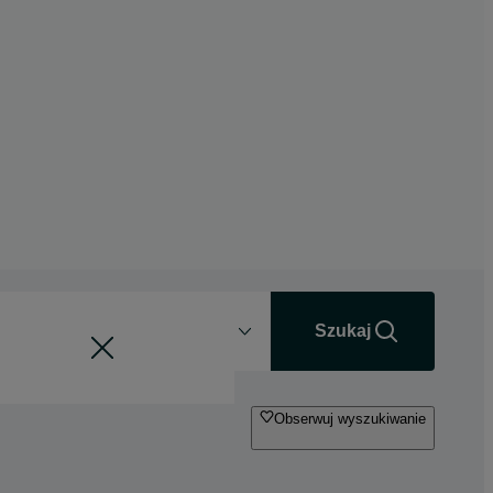
Odległość
+0 km
Szukaj
Obserwuj wyszukiwanie