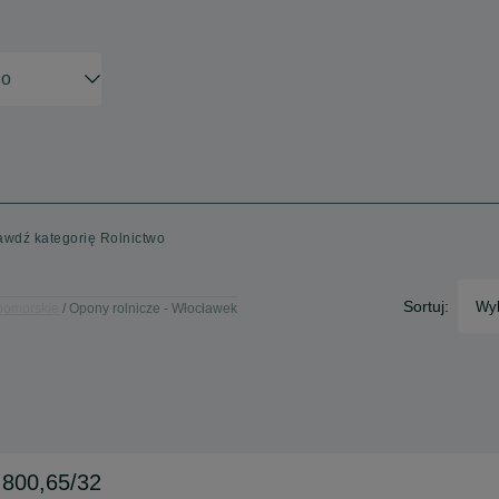
awdź kategorię Rolnictwo
Sortuj:
Wyb
-pomorskie
Opony rolnicze - Włocławek
 800,65/32