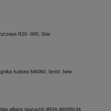
zyczepa R20 -900, Star
ągnika Kubota M6060, fentd ,hew
tlas allians taurus18,4R34,460/85r34,