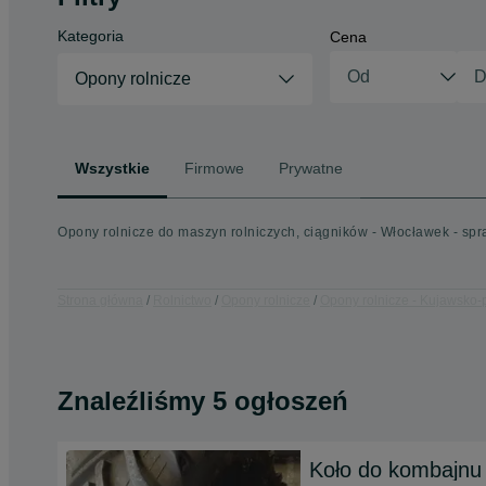
Kategoria
Cena
Opony rolnicze
Wszystkie
Firmowe
Prywatne
Opony rolnicze do maszyn rolniczych, ciągników - Włocławek - spr
Strona główna
Rolnictwo
Opony rolnicze
Opony rolnicze - Kujawsko
Znaleźliśmy 5 ogłoszeń
Koło do kombajnu