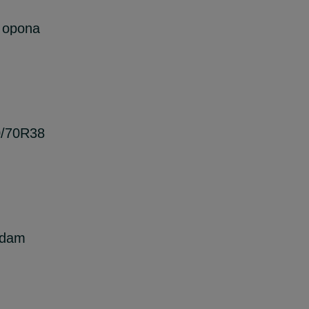
 opona
/70R38
ddam