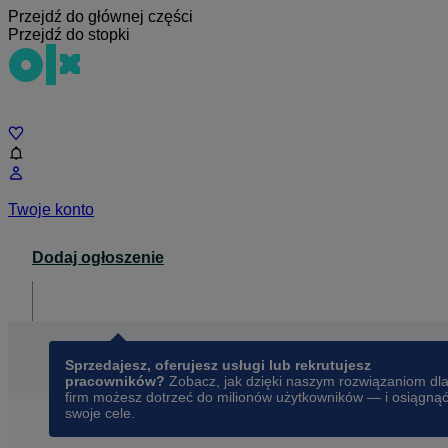
Przejdź do głównej części
Przejdź do stopki
Czat
Twoje konto
Dodaj ogłoszenie
Dla biznesu
opens in a new tab
Sprzedajesz, oferujesz usługi lub rekrutujesz
pracowników?
Zobacz, jak dzięki naszym rozwiązaniom dl
firm możesz dotrzeć do milionów użytkowników — i osiągną
swoje cele.