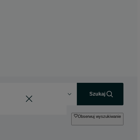
Odległość
+0 km
Szukaj
Obserwuj wyszukiwanie