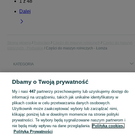
1
z
48
Dalej
Strona główna
Rolnictwo
Części do maszyn rolniczych
Części do maszyn
rolniczych - Podlaskie
Części do maszyn rolniczych - Łomża
KATEGORIA
Popularne wyszukiwania
Dbamy o Twoją prywatność
silownik
My i nasi
447
partnerzy przechowujemy lub uzyskujemy dostęp do
informacji na urządzeniu, takich jak unikalne identyfikatory w
plikach cookie w celu przetwarzania danych osobowych.
Znajdź części do maszyn rolniczych na OLX.pl. Szeroka oferta komponentów dla traktorów, kombajnów i innych urządzeń w miejscowości Łomża!
Zobacz Więc
Użytkownik może zaakceptować wybory lub zarządzać nimi,
klikając poniżej lub w dowolnym momencie na stronie polityki
Mapa kategorii
prywatności. Te wybory będą sygnalizowane naszym partnerom i
Mapa miejscowości
nie będą miały wpływu na dane przeglądania.
Polityka cookies,
Polityka Prywatności
Mapa ministron