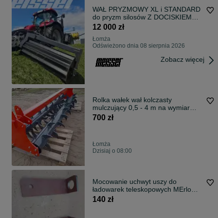
WAŁ PRYZMOWY XL i STANDARD
do pryzm silosów Z DOCISKIEM
KOMPAKTOR nowy model 2026
12 000 zł
dostawa!
Łomża
Odświeżono dnia 08 sierpnia 2026
Zobacz więcej
Rolka wałek wał kolczasty
mulczujący 0,5 - 4 m na wymiar
Dostawa
700 zł
Łomża
Dzisiaj o 08:00
Mocowanie uchwyt uszy do
ładowarek teleskopowych MErlo
Manitou MAtbro
140 zł