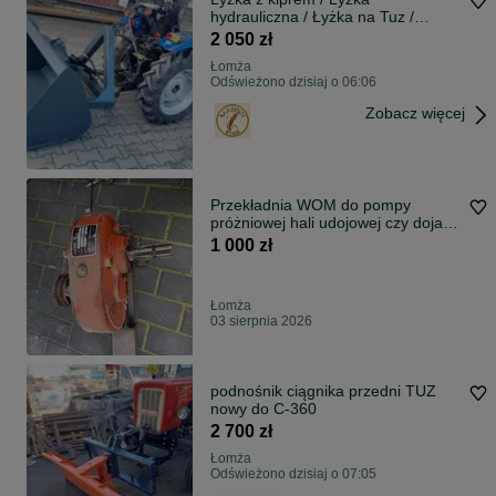
hydrauliczna / Łyżka na Tuz /
Producent
2 050 zł
Łomża
Odświeżono dzisiaj o 06:06
Zobacz więcej
Przekładnia WOM do pompy
próżniowej hali udojowej czy dojarki
przewodowej DUURSMA MCD
1 000 zł
1:3,5
Łomża
03 sierpnia 2026
podnośnik ciągnika przedni TUZ
nowy do C-360
2 700 zł
Łomża
Odświeżono dzisiaj o 07:05