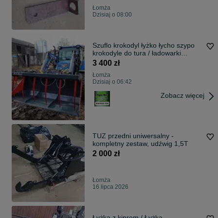
Łomża
Dzisiaj o 08:00
Szuflo krokodyl łyżko łycho szypo
krokodyle do tura / ładowarki
DOWÓZ
3 400 zł
Łomża
Dzisiaj o 06:42
Zobacz więcej
TUZ przedni uniwersalny -
kompletny zestaw, udźwig 1,5T
2 000 zł
Łomża
16 lipca 2026
Łyżka z kiprem / Łyżka