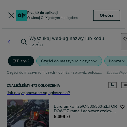
Przejdź do aplikacji
Otwórz
Otwieraj OLX jednym tapnięciem
Wyszukaj według nazwy lub kodu
części
Filtry
·
2
Części do maszyn rolniczych
Łomża
Części do maszyn rolniczych - Łomża - sprawdź ogłoszenia w kategorii Rolnictwo
Zobacz Więc
ZNALEŹLIŚMY 473 OGŁOSZENIA
Jak pozycjonowane są ogłoszenia?
Euroramka T25/C-330/360-ZETOR
DOWÓZ rama Ładowacz czołowy
WOLMET V700 TUR 700kg RATY
5 499 zł
@ładowacz czołowy @tur #53