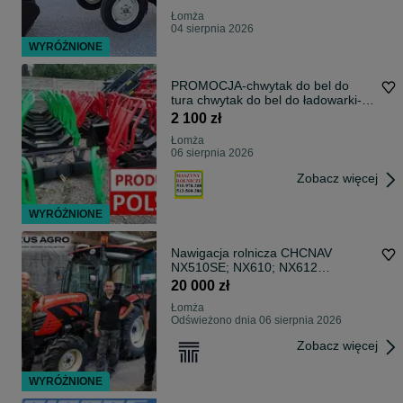
Łomża
04 sierpnia 2026
WYRÓŻNIONE
PROMOCJA-chwytak do bel do
tura chwytak do bel do ładowarki-
DOSTAWA pod adres-MODEL
2 100 zł
2026-chwytak euro chwytak mx
Łomża
chwytak manitou UDŹWIG 1100 kg
06 sierpnia 2026
Zobacz więcej
WYRÓŻNIONE
Nawigacja rolnicza CHCNAV
NX510SE; NX610; NX612
(dokładność ±2,5 cm) – NOWE
20 000 zł
CENY!
Łomża
Odświeżono dnia 06 sierpnia 2026
Zobacz więcej
WYRÓŻNIONE