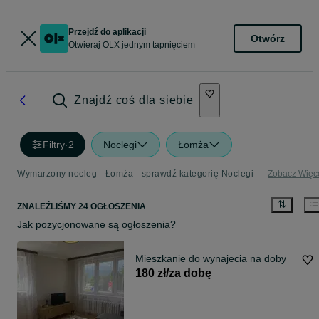
Przejdź do aplikacji
Otwórz
Otwieraj OLX jednym tapnięciem
Znajdź coś dla siebie
Filtry
·
2
Noclegi
Łomża
Wymarzony nocleg - Łomża - sprawdź kategorię Noclegi
Zobacz Więc
ZNALEŹLIŚMY 24 OGŁOSZENIA
Jak pozycjonowane są ogłoszenia?
Mieszkanie do wynajecia na doby
180 zł/za dobę