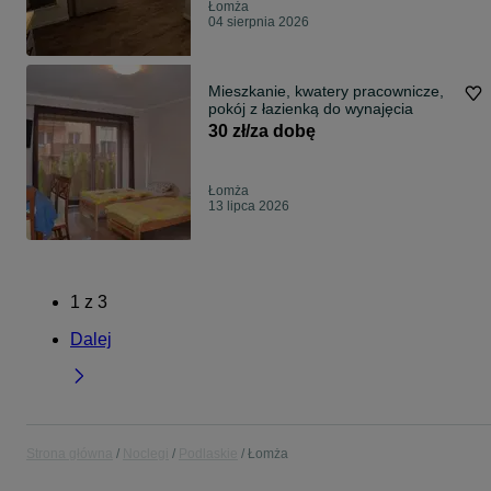
Łomża
04 sierpnia 2026
Mieszkanie, kwatery pracownicze,
pokój z łazienką do wynajęcia
30 zł/za dobę
Łomża
13 lipca 2026
1
z
3
Dalej
Strona główna
Noclegi
Podlaskie
Łomża