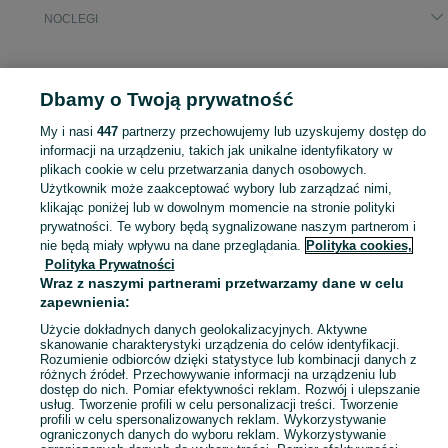
NOCLEGI
KATEGORIA
Dbamy o Twoją prywatność
Popularne wyszukiwania
My i nasi
447
partnerzy przechowujemy lub uzyskujemy dostęp do
łomża nocleg
informacji na urządzeniu, takich jak unikalne identyfikatory w
plikach cookie w celu przetwarzania danych osobowych.
Użytkownik może zaakceptować wybory lub zarządzać nimi,
Zasłużony urlop spędzaj na przyjemnościach! Znajdź idealne miejsce na wypoczynek w kategorii Noclegi na OLX - Łomża i okolice!
Zobacz Więc
klikając poniżej lub w dowolnym momencie na stronie polityki
prywatności. Te wybory będą sygnalizowane naszym partnerom i
nie będą miały wpływu na dane przeglądania.
Polityka cookies,
Mapa kategorii
Polityka Prywatności
Mapa miejscowości
Wraz z naszymi partnerami przetwarzamy dane w celu
Mapa ministron
zapewnienia:
Popularne wyszukiwania
Użycie dokładnych danych geolokalizacyjnych. Aktywne
skanowanie charakterystyki urządzenia do celów identyfikacji.
Rozumienie odbiorców dzięki statystyce lub kombinacji danych z
różnych źródeł. Przechowywanie informacji na urządzeniu lub
dostęp do nich. Pomiar efektywności reklam. Rozwój i ulepszanie
usług. Tworzenie profili w celu personalizacji treści. Tworzenie
profili w celu spersonalizowanych reklam. Wykorzystywanie
ograniczonych danych do wyboru reklam. Wykorzystywanie