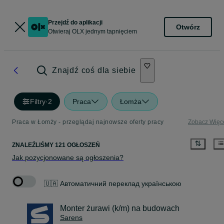
Przejdź do aplikacji
Otwórz
Otwieraj OLX jednym tapnięciem
Znajdź coś dla siebie
Filtry
·
2
Praca
Łomża
Praca w Łomży - przeglądaj najnowsze oferty pracy
Zobacz Więc
ZNALEŹLIŚMY 121 OGŁOSZEŃ
Jak pozycjonowane są ogłoszenia?
🇺🇦 Автоматичний переклад українською
Monter żurawi (k/m) na budowach
Sarens