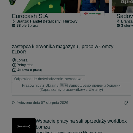
Eurocash S.A.
Sadov
Branża:
Handel Detaliczny i Hurtowy
Branża
38
ofert pracy
3
oferty
zastepca kierwonika magazynu , praca w Łomzy
ELDOR
Łomża
Pełny etat
Umowa o pracę
Odpowiednie doświadczenie zawodowe
Pracownicy z Ukrainy: 🇺🇦 Запрошуємо людей з України
(Zapraszamy pracowników z Ukrainy)
Odświeżono dnia 07 sierpnia 2026
Wsparcie pracy na sali sprzedaży worldbox
Łomża
worldbox - nowa nazwa sklepu kaes.