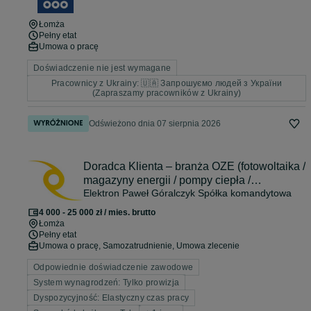
Łomża
Pełny etat
Umowa o pracę
Doświadczenie nie jest wymagane
Pracownicy z Ukrainy: 🇺🇦 Запрошуємо людей з України
(Zapraszamy pracowników z Ukrainy)
Odświeżono dnia 07 sierpnia 2026
Doradca Klienta – branża OZE (fotowoltaika /
magazyny energii / pompy ciepła /
Elektron Paweł Góralczyk Spółka komandytowa
klimatyzacja
4 000 - 25 000 zł / mies. brutto
Łomża
Pełny etat
Umowa o pracę, Samozatrudnienie, Umowa zlecenie
Odpowiednie doświadczenie zawodowe
System wynagrodzeń: Tylko prowizja
Dyspozycyjność: Elastyczny czas pracy