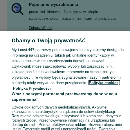
Popularne wyszukiwania
praca
tmt
kierowca
fakturzystka w sklepie
student psychologii
praca łomża
itcard
chatmix arctis
Zobacz Więcej
Dbamy o Twoją prywatność
Łomża jest ważnym ośrodkiem pracy na mapie
województwa podlaskiego
Zobacz Więc
. W 
My i nasi
447
partnerzy przechowujemy lub uzyskujemy dostęp do
Przegląd rynku pracy w Łomży
informacji na urządzeniu, takich jak unikalne identyfikatory w
Mapa kategorii
Łomża jest głównym ośrodkiem przemysłowym ziemi łomżyńskiej. To zlokaliz
plikach cookie w celu przetwarzania danych osobowych.
Mapa miejscowości
Użytkownik może zaakceptować wybory lub zarządzać nimi,
Zdecydowana większość zatrudnionych współpracuje z pracodawcami na po
klikając poniżej lub w dowolnym momencie na stronie polityki
Mapa ministron
Poziom bezrobocia w Łomży na koniec kwietnia 2024 roku utrzymywał się na p
prywatności. Te wybory będą sygnalizowane naszym partnerom i
Popularne wyszukiwania
nie będą miały wpływu na dane przeglądania.
Polityka cookies,
Wynagrodzenia w Łomży – kto ile zarabia?
Polityka Prywatności
Wraz z naszymi partnerami przetwarzamy dane w celu
Pensje w Łomży nie są szczególnie konkurencyjne na tle kraju.
Przeciętne mi
zapewnienia:
Najwięcej są w stanie zarobić doświadczeni pracownicy umysłowi, w tym przed
Użycie dokładnych danych geolokalizacyjnych. Aktywne
Przewodnik po branżach – gdzie najlepiej szuka
skanowanie charakterystyki urządzenia do celów identyfikacji.
Rozumienie odbiorców dzięki statystyce lub kombinacji danych z
Pracy w Łomży od zaraz najlepiej szukać w sektorach, które odczuwają deficy
różnych źródeł. Przechowywanie informacji na urządzeniu lub
dostęp do nich. Pomiar efektywności reklam. Rozwój i ulepszanie
Dobrą informacją dla osób szukających pracy w Łomży będzie z kolei fakt, ż
usług. Tworzenie profili w celu personalizacji treści. Tworzenie