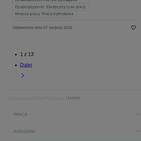
Doświadczenie nie jest wymagane
Dyspozycyjność: Elastyczny czas pracy
Miejsce pracy: Praca hybrydowa
Odświeżono dnia 07 sierpnia 2026
1
z
13
Dalej
Strona główna
Praca
Podlaskie
Łomża
PRACA
KATEGORIA