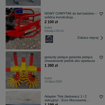
NOWY CHWYTAK do bel balotów –
solidna konstrukcja
euroramka/sms/mx
2 100 zł
Kutno
Dzisiaj o 05:13
Zobacz więcej
gwiazdy pielące gwiazda pieląca
chwastownik pielnik eko opielacza
1 390 zł
Kutno
14 lipca 2026
Adapter Tłok (ładowacz 1 i 2
sekcyjny) - Euro Mocowanie,
Redukcja
1 199 zł