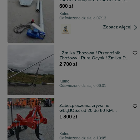
pionowa / Wózek / Segmenty w
600 zł
częściach.
Kutno
Odświeżono dzisiaj o 07:13
Zobacz więcej
! Żmijka Zbożowa ! Przenośnik
Zbożowy ! Rura Ocynk ! Żmijka Do
Zboża ! Dowóz Pod Adres !
2 700 zł
Kutno
Odświeżono dzisiaj o 06:31
Zabezpieczenia zrywalne
GŁĘBOSZ od 20 do 80 KM
Transport
1 800 zł
Kutno
Odświeżono dzisiaj o 13:05