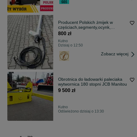
Producent Polskich żmijek w
częściach,segmenty,ocynk,
24Gwarancja #36
800 zł
Kutno
Dzisiaj o 12:50
Zobacz więcej
Obrotnica do ładowarki paleciaka
wytwornica 180 stopni JCB Manitou
9 500 zł
Kutno
Odświeżono dzisiaj o 13:30