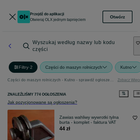
Przejdź do aplikacji
Otwórz
Otwieraj OLX jednym tapnięciem
Wyszukaj według nazwy lub kodu
części
Filtry
·
2
Części do maszyn rolniczych
Kutno
Części do maszyn rolniczych - Kutno - sprawdź ogłoszenia w kategorii Rolnictwo
Zobacz Więc
ZNALEŹLIŚMY 774 OGŁOSZENIA
Jak pozycjonowane są ogłoszenia?
Zawias wahliwy wywrotki tylna
burta - komplet - faktura VAT
44 zł