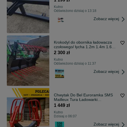
Kutno
Odświeżono dzisiaj o 13:18
Zobacz więcej
Krokodyl do obornika ładowacza
czołowego/ łycha 1.2m 1.4m 1.6m
DOWÓZ
2 300 zł
Kutno
Odświeżono dzisiaj o 11:37
Zobacz więcej
Chwytak Do Bel Euroramka SMS
Mailleux Tura Ładowarki
Ładowacza Manitou JCB Tura
1 449 zł
Słomy Sianokiszonki Balotów *
Kutno
Dostawa cała Polska * Dostępny od
Dzisiaj o 06:07
ręki
Zobacz więcej