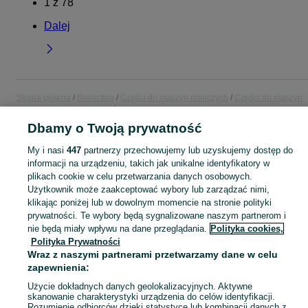
1
z
78
Dalej
Strona główna
Rolnictwo
Części do maszyn rolniczych
Części do maszyn
rolniczych - Łódzkie
Części do maszyn rolniczych - Kutno
Dbamy o Twoją prywatność
KATEGORIA
My i nasi
447
partnerzy przechowujemy lub uzyskujemy dostęp do
informacji na urządzeniu, takich jak unikalne identyfikatory w
plikach cookie w celu przetwarzania danych osobowych.
Znajdź części do maszyn rolniczych na OLX.pl. Szeroka oferta komponentów dla traktorów, kombajnów i innych urządzeń w miejscowości Kutno!
Zobacz Więc
Użytkownik może zaakceptować wybory lub zarządzać nimi,
klikając poniżej lub w dowolnym momencie na stronie polityki
Mapa kategorii
prywatności. Te wybory będą sygnalizowane naszym partnerom i
nie będą miały wpływu na dane przeglądania.
Polityka cookies,
Mapa miejscowości
Polityka Prywatności
Mapa ministron
Wraz z naszymi partnerami przetwarzamy dane w celu
Popularne wyszukiwania
zapewnienia:
Użycie dokładnych danych geolokalizacyjnych. Aktywne
skanowanie charakterystyki urządzenia do celów identyfikacji.
Rozumienie odbiorców dzięki statystyce lub kombinacji danych z