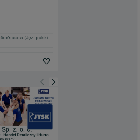
ов'язкова (Jęz. polski
Cofnij do slajdu 1 z 3
Przejdź do slajdu 2 z 3
Sp. z. o. o.
Greenyard Logistics Poland
a:
Handel Detaliczny i Hurtowy
Branża:
Transport i Logistyka
rty pracy
5
ofert pracy