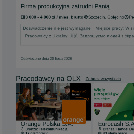
Firma produkcyjna zatrudni Panią
3 000 - 4 000 zł / mies. brutto
Szczecin
, Golęcino
Pe
Doświadczenie nie jest wymagane
Miejsce pracy: W si
Pracownicy z Ukrainy: 🇺🇦 Запрошуємо людей з Украї
Odświeżono dnia 28 lipca 2026
Pracodawcy na OLX
Zobacz wszystkich
Orange Polska S.A.
Eurocash S.A
Branża:
Telekomunikacja
Branża:
Handel Deta
17
ofert pracy
43
oferty pracy