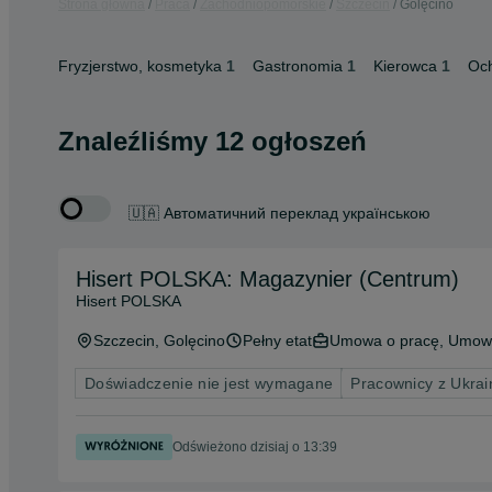
Strona główna
Praca
Zachodniopomorskie
Szczecin
Golęcino
Fryzjerstwo, kosmetyka
1
Gastronomia
1
Kierowca
1
Oc
Znaleźliśmy 12 ogłoszeń
🇺🇦 Автоматичний переклад українською
Hisert POLSKA: Magazynier (Centrum)
Hisert POLSKA
Szczecin
, Golęcino
Pełny etat
Umowa o pracę, Umowa
Doświadczenie nie jest wymagane
Pracownicy z Ukra
Odświeżono dzisiaj o 13:39