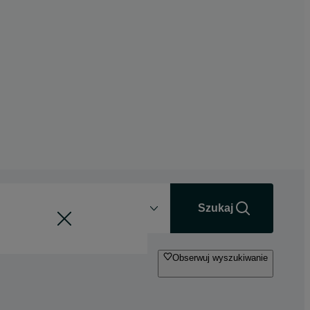
Odległość
+0 km
Szukaj
Obserwuj wyszukiwanie