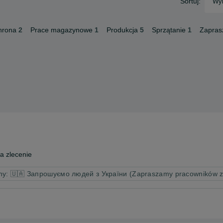
Sortuj:
Wyb
hrona
2
Prace magazynowe
1
Produkcja
5
Sprzątanie
1
Zapras
 zlecenie
iny: 🇺🇦 Запрошуємо людей з України (Zapraszamy pracowników z