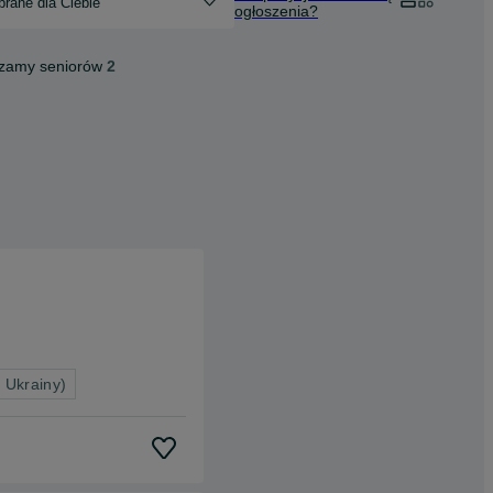
rane dla Ciebie
ogłoszenia?
zamy seniorów
2
 Ukrainy)