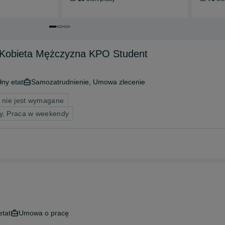
Przejdź do slajdu 1 z 3
Przejdź do slajdu 2 z 3
Przejdź do slajdu 3 z 3
 Kobieta Mężczyzna KPO Student
łny etat
Samozatrudnienie, Umowa zlecenie
 nie jest wymagane
cy, Praca w weekendy
etat
Umowa o pracę