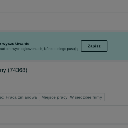
to wyszukiwanie
Zapisz
ać o nowych ogłoszeniach, które do niego pasują.
zny (74368)
ść: Praca zmianowa
Miejsce pracy: W siedzibie firmy