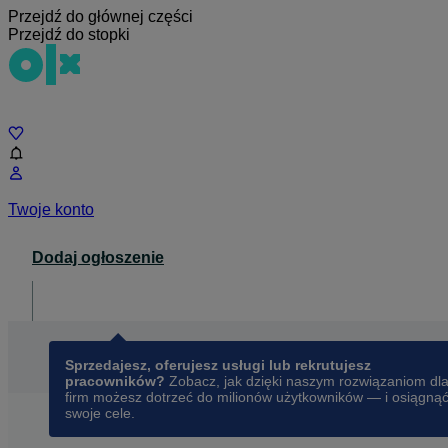
Przejdź do głównej części
Przejdź do stopki
Czat
Twoje konto
Dodaj ogłoszenie
Dla biznesu
opens in a new tab
Sprzedajesz, oferujesz usługi lub rekrutujesz
pracowników?
Zobacz, jak dzięki naszym rozwiązaniom dl
firm możesz dotrzeć do milionów użytkowników — i osiągną
swoje cele.