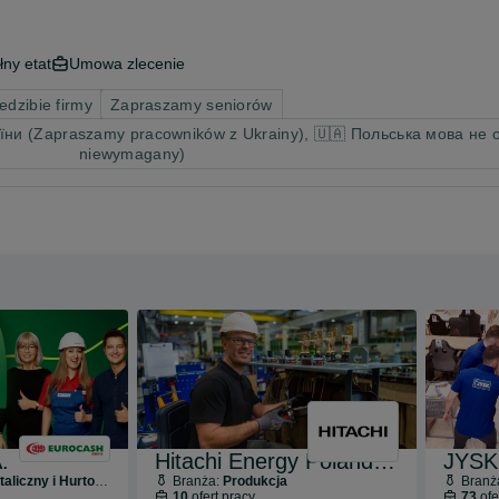
łny etat
Umowa zlecenie
edzibie firmy
Zapraszamy seniorów
ни (Zapraszamy pracowników z Ukrainy), 🇺🇦 Польська мова не об
niewymagany)
.
Hitachi Energy Poland Sp. z o.o.
JYSK 
liczny i Hurtowy
Branża:
Produkcja
Branż
10
ofert pracy
73
ofe