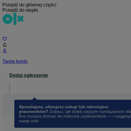
Przejdź do głównej części
Przejdź do stopki
Czat
Twoje konto
Dodaj ogłoszenie
Dla biznesu
opens in a new tab
Sprzedajesz, oferujesz usługi lub rekrutujesz
pracowników?
Zobacz, jak dzięki naszym rozwiązaniom dl
firm możesz dotrzeć do milionów użytkowników — i osiągną
swoje cele.