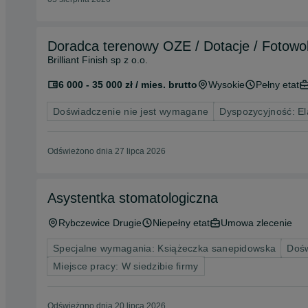
Doradca terenowy OZE / Dotacje / Fotowol
Brilliant Finish sp z o.o.
6 000 - 35 000 zł / mies. brutto
Wysokie
Pełny etat
Doświadczenie nie jest wymagane
Dyspozycyjność: El
Odświeżono dnia 27 lipca 2026
Asystentka stomatologiczna
Rybczewice Drugie
Niepełny etat
Umowa zlecenie
Specjalne wymagania: Książeczka sanepidowska
Dośw
Miejsce pracy: W siedzibie firmy
Odświeżono dnia 20 lipca 2026