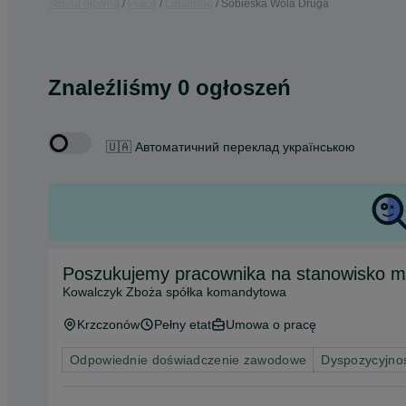
Strona główna
Praca
Lubelskie
Sobieska Wola Druga
Znaleźliśmy 0 ogłoszeń
🇺🇦 Автоматичний переклад українською
Poszukujemy pracownika na stanowisko m
Kowalczyk Zboża spółka komandytowa
Krzczonów
Pełny etat
Umowa o pracę
Odpowiednie doświadczenie zawodowe
Dyspozycyjno