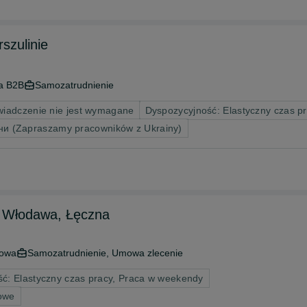
szulinie
a B2B
Samozatrudnienie
iadczenie nie jest wymagane
Dyspozycyjność: Elastyczny czas p
ни (Zapraszamy pracowników z Ukrainy)
, Włodawa, Łęczna
kowa
Samozatrudnienie, Umowa zlecenie
ć: Elastyczny czas pracy, Praca w weekendy
bowe