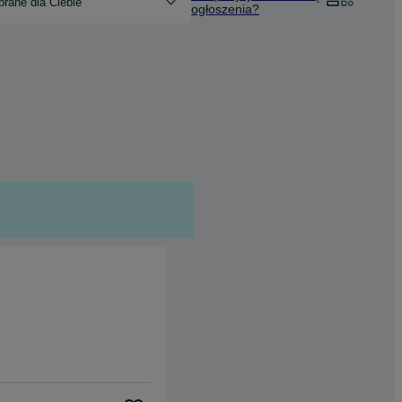
rane dla Ciebie
ogłoszenia?