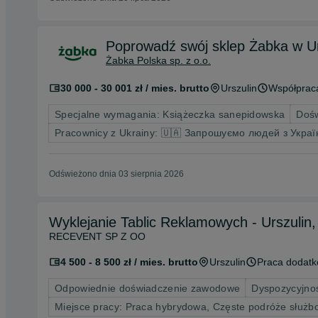
Poprowadź swój sklep Żabka w Ur
Żabka Polska sp. z o.o.
30 000 - 30 001 zł / mies. brutto
Urszulin
Współprac
Specjalne wymagania: Książeczka sanepidowska
Dośw
Pracownicy z Ukrainy: 🇺🇦 Запрошуємо людей з Украї
Odświeżono dnia 03 sierpnia 2026
Wyklejanie Tablic Reklamowych - Urszulin
RECEVENT SP Z OO
4 500 - 8 500 zł / mies. brutto
Urszulin
Praca dodat
Odpowiednie doświadczenie zawodowe
Dyspozycyjnoś
Miejsce pracy: Praca hybrydowa, Częste podróże służ