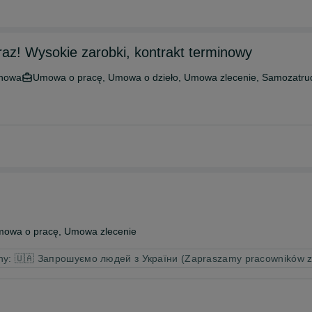
raz! Wysokie zarobki, kontrakt terminowy
onowa
Umowa o pracę, Umowa o dzieło, Umowa zlecenie, Samozatru
owa o pracę, Umowa zlecenie
iny: 🇺🇦 Запрошуємо людей з України (Zapraszamy pracowników z