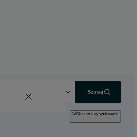
Odległość
+0 km
Szukaj
Obserwuj wyszukiwanie