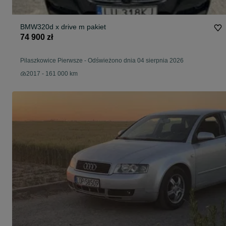
BMW320d x drive m pakiet
74 900 zł
Pilaszkowice Pierwsze
-
Odświeżono dnia 04 sierpnia 2026
2017 - 161 000 km