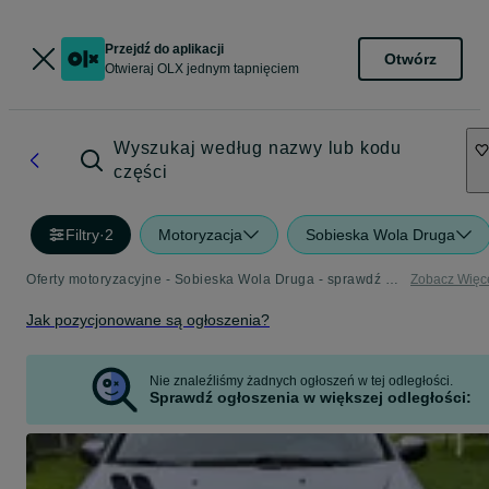
Przejdź do aplikacji
Otwórz
Otwieraj OLX jednym tapnięciem
Wyszukaj według nazwy lub kodu
części
Filtry
·
2
Motoryzacja
Sobieska Wola Druga
Oferty motoryzacyjne - Sobieska Wola Druga - sprawdź kategorię Motoryzacja
Zobacz Więc
Jak pozycjonowane są ogłoszenia?
Nie znaleźliśmy żadnych ogłoszeń w tej odległości.
Sprawdź ogłoszenia w większej odległości: