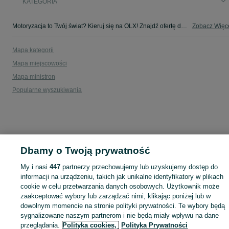
KATEGORIA
Motoryzacja to Twój świat? Kieruj się na OLX! Znajdź ofertę dla siebie w kategorii Motoryzacja na OLX - Sobieska Wola Druga i okolice!
Zobacz Więc
Mapa kategorii
Mapa miejscowości
Mapa ministron
Popularne wyszukiwania
Dbamy o Twoją prywatność
My i nasi
447
partnerzy przechowujemy lub uzyskujemy dostęp do
informacji na urządzeniu, takich jak unikalne identyfikatory w plikach
cookie w celu przetwarzania danych osobowych. Użytkownik może
zaakceptować wybory lub zarządzać nimi, klikając poniżej lub w
dowolnym momencie na stronie polityki prywatności. Te wybory będą
sygnalizowane naszym partnerom i nie będą miały wpływu na dane
przeglądania.
Polityka cookies,
Polityka Prywatności