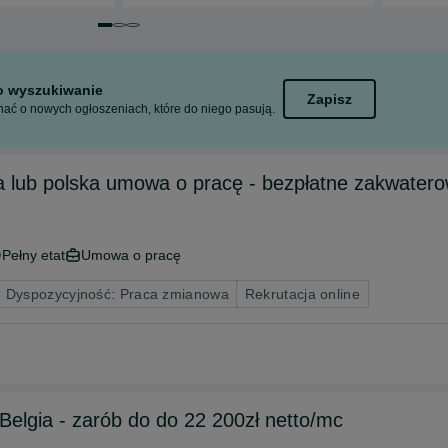
Przejdź do slajdu 1 z 3
Przejdź do slajdu 2 z 3
Przejdź do slajdu 3 z 3
to wyszukiwanie
Zapisz
ać o nowych ogłoszeniach, które do niego pasują.
a lub polska umowa o pracę - bezpłatne zakwater
Pełny etat
Umowa o pracę
Dyspozycyjność: Praca zmianowa
Rekrutacja online
Belgia - zarób do do 22 200zł netto/mc