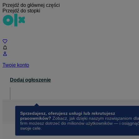
Przejdź do głównej części
Przejdź do stopki
Czat
Twoje konto
Dodaj ogłoszenie
Dla biznesu
opens in a new tab
Sprzedajesz, oferujesz usługi lub rekrutujesz
pracowników?
Zobacz, jak dzięki naszym rozwiązaniom dl
firm możesz dotrzeć do milionów użytkowników — i osiągną
swoje cele.