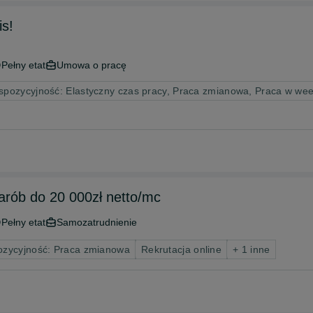
is!
Pełny etat
Umowa o pracę
spozycyjność: Elastyczny czas pracy, Praca zmianowa, Praca w we
 zarób do 20 000zł netto/mc
Pełny etat
Samozatrudnienie
ozycyjność: Praca zmianowa
Rekrutacja online
+ 1 inne