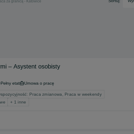
Sortuj:
Wyb
aca za granicą - Katowice
mi – Asystent osobisty
Pełny etat
Umowa o pracę
spozycyjność: Praca zmianowa, Praca w weekendy
owe
+ 1 inne