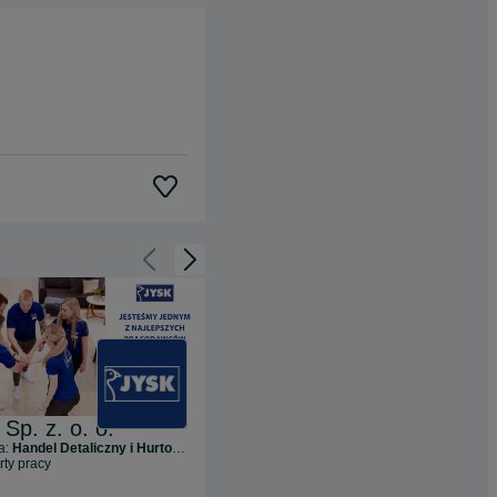
Cofnij do slajdu 1 z 3
Przejdź do slajdu 2 z 3
Sp. z. o. o.
UPM Adhesive Materials (UPM Raflatac)
a:
Handel Detaliczny i Hurtowy
Branża:
Produkcja
rty pracy
2
oferty pracy