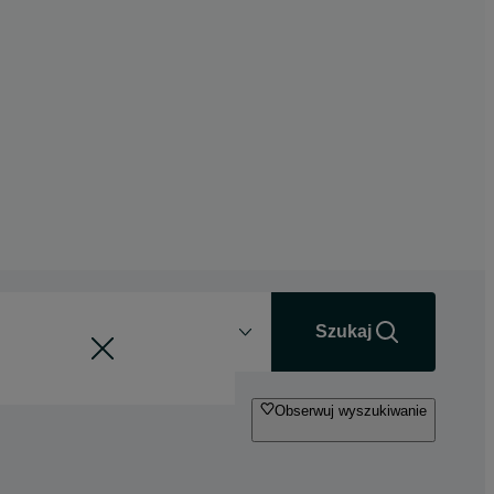
Odległość
+0 km
Szukaj
Obserwuj wyszukiwanie