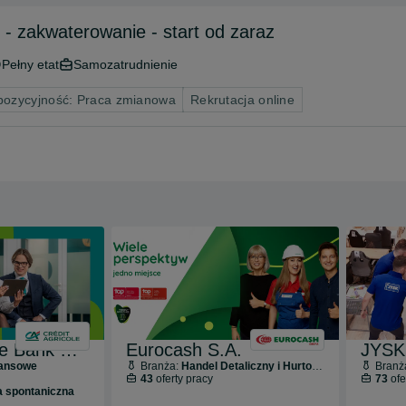
 - zakwaterowanie - start od zaraz
Pełny etat
Samozatrudnienie
pozycyjność: Praca zmianowa
Rekrutacja online
Credit Agricole Bank Polska S.A.
Eurocash S.A.
JYSK 
nansowe
Branża:
Handel Detaliczny i Hurtowy
Branż
43
oferty pracy
73
ofe
a spontaniczna