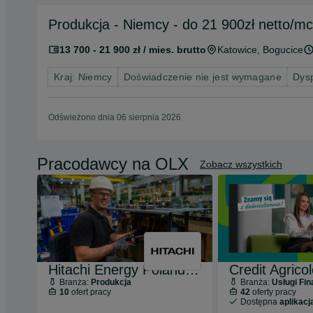
Produkcja - Niemcy - do 21 900zł netto/mc
13 700 - 21 900 zł / mies. brutto
Katowice
, Bogucice
Kraj: Niemcy
Doświadczenie nie jest wymagane
Dys
Odświeżono dnia 06 sierpnia 2026
Pracodawcy na OLX
Zobacz wszystkich
Hitachi Energy Poland Sp. z o.o.
Branża:
Produkcja
Branża:
Usługi Fi
10
ofert pracy
42
oferty pracy
Dostępna
aplikacj