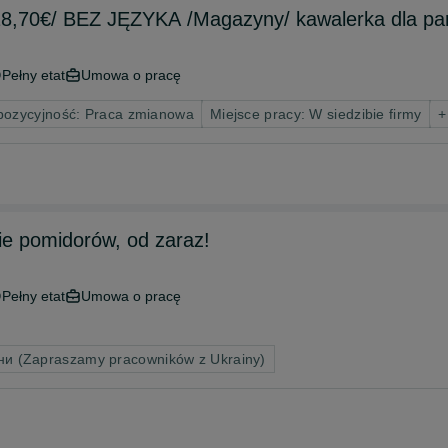
18,70€/ BEZ JĘZYKA /Magazyny/ kawalerka dla pa
Pełny etat
Umowa o pracę
pozycyjność: Praca zmianowa
Miejsce pracy: W siedzibie firmy
+
ie pomidorów, od zaraz!
Pełny etat
Umowa o pracę
ни (Zapraszamy pracowników z Ukrainy)