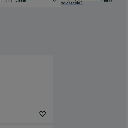
rane dla Ciebie
ogłoszenia?