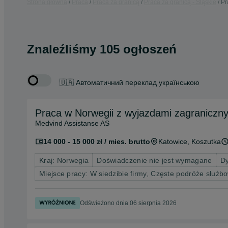
Strona główna
Praca
Praca za granicą
Praca za granicą - Śląskie
Pr
Znaleźliśmy 105 ogłoszeń
🇺🇦 Автоматичний переклад українською
Praca w Norwegii z wyjazdami zagraniczny
Medvind Assistanse AS
14 000 - 15 000 zł / mies. brutto
Katowice
, Koszutka
Kraj: Norwegia
Doświadczenie nie jest wymagane
Dy
Miejsce pracy: W siedzibie firmy, Częste podróże służb
Odświeżono dnia 06 sierpnia 2026