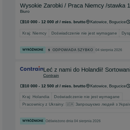
Wysokie Zarobki / Praca Niemcy /stawka 
Biuro
10 000 - 12 000 zł / mies. brutto
Katowice
, Bogucice
Kraj: Niemcy
Doświadczenie nie jest wymagane
Dys
ODPOWIADA SZYBKO
04 sierpnia 2026
Leć z nami do Holandii! Sortowan
Contrain
10 000 - 12 500 zł / mies. brutto
Katowice
, Bogucice
Kraj: Holandia
Doświadczenie nie jest wymagane
Pracownicy z Ukrainy: 🇺🇦 Запрошуємо людей з Украї
Odświeżono dnia 04 sierpnia 2026