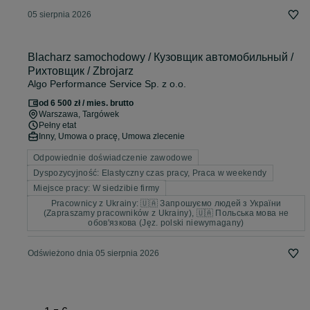
05 sierpnia 2026
Blacharz samochodowy / Кузовщик автомобильный /
Рихтовщик / Zbrojarz
Algo Performance Service Sp. z o.o.
od 6 500 zł / mies. brutto
Warszawa
, Targówek
Pełny etat
Inny, Umowa o pracę, Umowa zlecenie
Odpowiednie doświadczenie zawodowe
Dyspozycyjność: Elastyczny czas pracy, Praca w weekendy
Miejsce pracy: W siedzibie firmy
Pracownicy z Ukrainy: 🇺🇦 Запрошуємо людей з України
(Zapraszamy pracowników z Ukrainy), 🇺🇦 Польська мова не
обов'язкова (Jęz. polski niewymagany)
Odświeżono dnia 05 sierpnia 2026