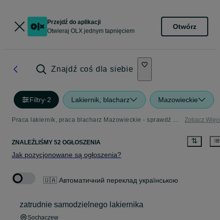
Przejdź do aplikacji
Otwórz
Otwieraj OLX jednym tapnięciem
Znajdź coś dla siebie
Filtry
·
2
Lakiernik, blacharz
Mazowieckie
Praca lakiernik, praca blacharz Mazowieckie - sprawdź aktualne oferty pracy
Zobacz Więc
ZNALEŹLIŚMY 52 OGŁOSZENIA
Jak pozycjonowane są ogłoszenia?
🇺🇦 Автоматичний переклад українською
zatrudnie samodzielnego lakiernika
Sochaczew