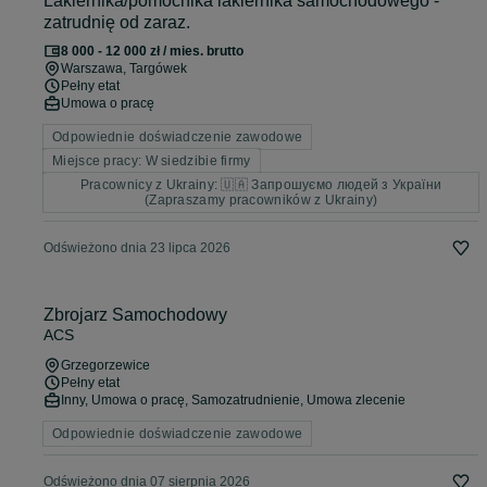
Lakiernika/pomocnika lakiernika samochodowego -
zatrudnię od zaraz.
8 000 - 12 000 zł / mies. brutto
Warszawa
, Targówek
Pełny etat
Umowa o pracę
Odpowiednie doświadczenie zawodowe
Miejsce pracy: W siedzibie firmy
Pracownicy z Ukrainy: 🇺🇦 Запрошуємо людей з України
(Zapraszamy pracowników z Ukrainy)
Odświeżono dnia 23 lipca 2026
Zbrojarz Samochodowy
ACS
Grzegorzewice
Pełny etat
Inny, Umowa o pracę, Samozatrudnienie, Umowa zlecenie
Odpowiednie doświadczenie zawodowe
Odświeżono dnia 07 sierpnia 2026