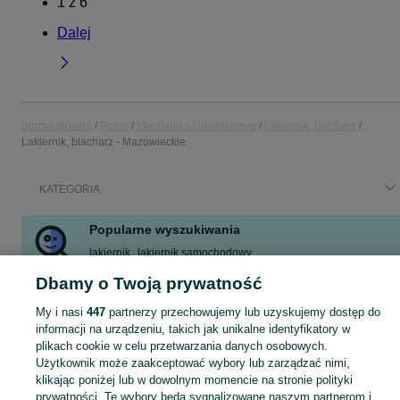
1
z
6
Dalej
Strona główna
Praca
Mechanika i lakiernictwo
Lakiernik, blacharz
Lakiernik, blacharz - Mazowieckie
KATEGORIA
Popularne wyszukiwania
lakiernik
lakiernik samochodowy
Dbamy o Twoją prywatność
Znajdź pracę jako lakiernik lub blacharz w lokalizacji Mazowieckie na OLX.pl! Oferty w branży motoryzacyjnej czekają na Ciebie. Rozwijaj karierę już dziś!
Zobacz Więc
My i nasi
447
partnerzy przechowujemy lub uzyskujemy dostęp do
informacji na urządzeniu, takich jak unikalne identyfikatory w
plikach cookie w celu przetwarzania danych osobowych.
Mapa kategorii
Użytkownik może zaakceptować wybory lub zarządzać nimi,
Mapa miejscowości
klikając poniżej lub w dowolnym momencie na stronie polityki
Mapa ministron
prywatności. Te wybory będą sygnalizowane naszym partnerom i