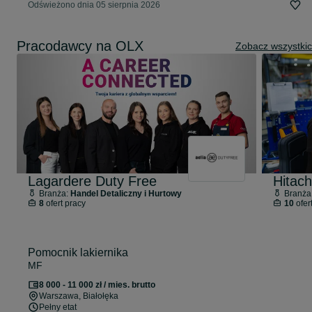
Odświeżono dnia 05 sierpnia 2026
Pracodawcy na OLX
Zobacz wszystki
Lagardere Duty Free
Hitach
Branża:
Handel Detaliczny i Hurtowy
Branża
8
ofert pracy
10
ofer
Pomocnik lakiernika
MF
8 000 - 11 000 zł / mies. brutto
Warszawa
, Białołęka
Pełny etat