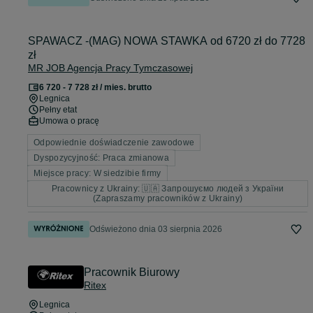
SPAWACZ -(MAG) NOWA STAWKA od 6720 zł do 7728
zł
MR JOB Agencja Pracy Tymczasowej
6 720 - 7 728 zł / mies. brutto
Legnica
Pełny etat
Umowa o pracę
Odpowiednie doświadczenie zawodowe
Dyspozycyjność: Praca zmianowa
Miejsce pracy: W siedzibie firmy
Pracownicy z Ukrainy: 🇺🇦 Запрошуємо людей з України
(Zapraszamy pracowników z Ukrainy)
Odświeżono dnia 03 sierpnia 2026
Pracownik Biurowy
Ritex
Legnica