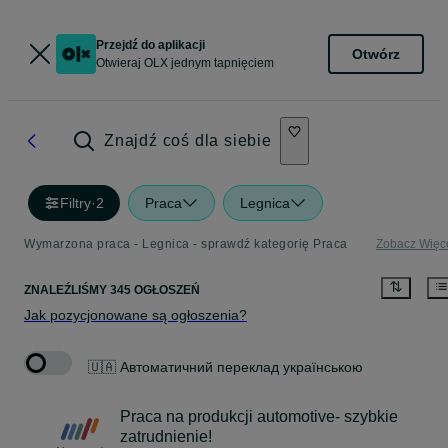
Przejdź do aplikacji
Otwórz
Otwieraj OLX jednym tapnięciem
Znajdź coś dla siebie
Filtry
·
2
Praca
Legnica
Wymarzona praca - Legnica - sprawdź kategorię Praca
Zobacz Więc
ZNALEŹLIŚMY 345 OGŁOSZEŃ
Jak pozycjonowane są ogłoszenia?
🇺🇦 Автоматичний переклад українською
Praca na produkcji automotive- szybkie
zatrudnienie!