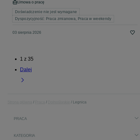
Umowa o pracę
Doświadczenie nie jest wymagane
Dyspozycyjność: Praca zmianowa, Praca w weekendy
03 sierpnia 2026
1
z
35
Dalej
Strona główna
Praca
Dolnośląskie
Legnica
PRACA
KATEGORIA