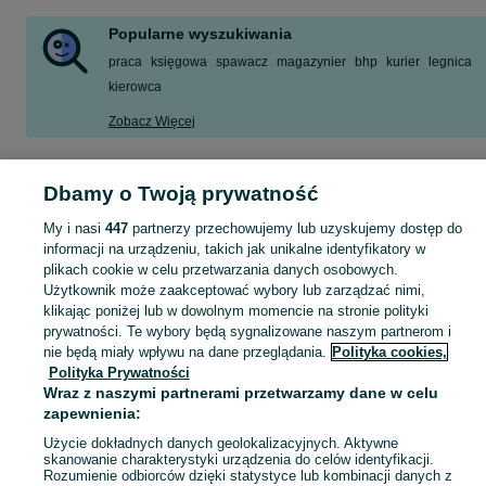
Popularne wyszukiwania
praca
księgowa
spawacz
magazynier
bhp
kurier
legnica
kierowca
Zobacz Więcej
Szukasz nowej pracy? Pomożemy Ci zawodowo! Znajdź ofertę dla siebie w kategorii Praca na OLX - Legnica i okolice!
Zobacz Więc
Dbamy o Twoją prywatność
Mapa kategorii
My i nasi
447
partnerzy przechowujemy lub uzyskujemy dostęp do
informacji na urządzeniu, takich jak unikalne identyfikatory w
Mapa miejscowości
plikach cookie w celu przetwarzania danych osobowych.
Mapa ministron
Użytkownik może zaakceptować wybory lub zarządzać nimi,
klikając poniżej lub w dowolnym momencie na stronie polityki
Popularne wyszukiwania
prywatności. Te wybory będą sygnalizowane naszym partnerom i
nie będą miały wpływu na dane przeglądania.
Polityka cookies,
Polityka Prywatności
Wraz z naszymi partnerami przetwarzamy dane w celu
zapewnienia:
Użycie dokładnych danych geolokalizacyjnych. Aktywne
skanowanie charakterystyki urządzenia do celów identyfikacji.
Rozumienie odbiorców dzięki statystyce lub kombinacji danych z