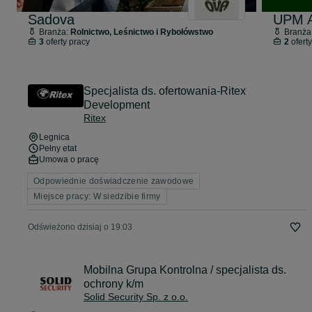
Sadova
Branża:
Rolnictwo, Leśnictwo i Rybołówstwo
Branża
3
oferty pracy
2
oferty
Specjalista ds. ofertowania-Ritex
Development
Ritex
Legnica
Pełny etat
Umowa o pracę
Odpowiednie doświadczenie zawodowe
Miejsce pracy: W siedzibie firmy
Odświeżono dzisiaj o 19:03
Mobilna Grupa Kontrolna / specjalista ds.
ochrony k/m
Solid Security Sp. z o.o.