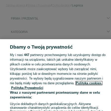
Strona główna
Firma i Przemysł
Dolnośląskie
Legnica
FIRMA I PRZEMYSŁ
KATEGORIA
Popularne wyszukiwania
Dbamy o Twoją prywatność
witryna chłodnicza
My i nasi
447
partnerzy przechowujemy lub uzyskujemy dostęp do
informacji na urządzeniu, takich jak unikalne identyfikatory w
Zobacz Więc
plikach cookie w celu przetwarzania danych osobowych.
Sprzedaż sprzętu i wyposażenia dla firm Legnica ▶️ maszyny, biuro i inne ✅ Nowe i używane w atrakcyjnych cenach ✌ Sprawdź oferty na OLX.pl!
Użytkownik może zaakceptować wybory lub zarządzać nimi,
klikając poniżej lub w dowolnym momencie na stronie polityki
Mapa kategorii
prywatności. Te wybory będą sygnalizowane naszym partnerom i
nie będą miały wpływu na dane przeglądania.
Polityka cookies,
Mapa miejscowości
Polityka Prywatności
Mapa ministron
Wraz z naszymi partnerami przetwarzamy dane w celu
Popularne wyszukiwania
zapewnienia:
Użycie dokładnych danych geolokalizacyjnych. Aktywne
skanowanie charakterystyki urządzenia do celów identyfikacji.