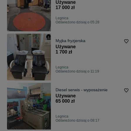
gwarancja fv
Używane
17 000 zł
Legnica
Odświeżono dzisiaj o 05:28
Myjka fryzjerska
Używane
1 700 zł
Legnica
Odświeżono dzisiaj o 11:19
Diesel serwis - wyposażenie
Używane
65 000 zł
Legnica
Odświeżono dzisiaj o 08:17