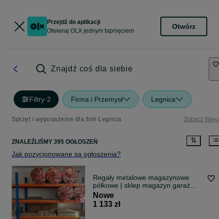
Przejdź do aplikacji
Otwórz
Otwieraj OLX jednym tapnięciem
Znajdź coś dla siebie
Filtry
·
2
Firma i Przemysł
Legnica
Sprzęt i wyposażenie dla firm Legnica
Zobacz Więc
ZNALEŹLIŚMY 395 OGŁOSZEŃ
Jak pozycjonowane są ogłoszenia?
Regały metalowe magazynowe
półkowe | sklep magazyn garaż
piwnica | MOCNE!
Nowe
1 133 zł