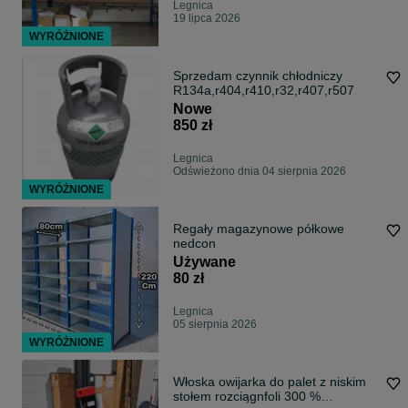
Legnica
19 lipca 2026
WYRÓŻNIONE
Sprzedam czynnik chłodniczy
R134a,r404,r410,r32,r407,r507
Nowe
850 zł
Legnica
Odświeżono dnia 04 sierpnia 2026
WYRÓŻNIONE
Regały magazynowe półkowe
nedcon
Używane
80 zł
Legnica
05 sierpnia 2026
WYRÓŻNIONE
Włoska owijarka do palet z niskim
stołem rozciągnfoli 300 %