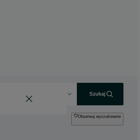
Odległość
+0 km
Szukaj
Obserwuj wyszukiwanie