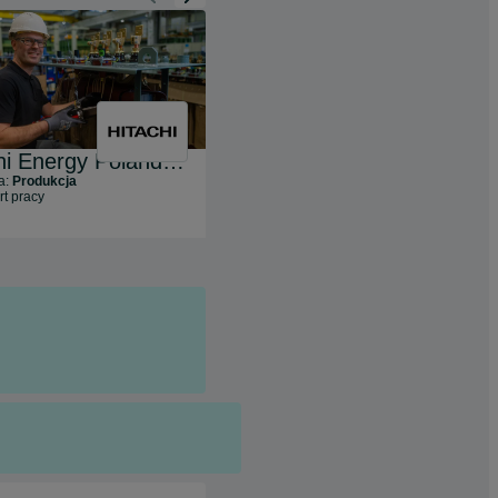
Hitachi Energy Poland Sp. z o.o.
Greenyard Logistics Poland
a:
Produkcja
Branża:
Transport i Logistyka
rt pracy
5
ofert pracy