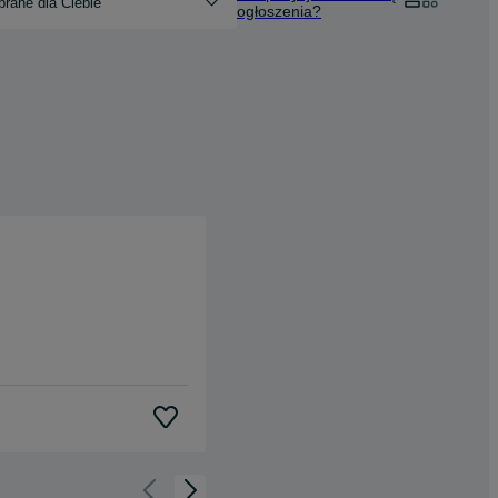
rane dla Ciebie
ogłoszenia?
Cofnij do slajdu 1 z 3
Przejdź do slajdu 2 z 3