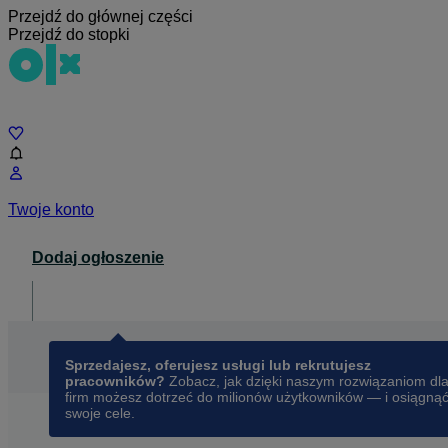
Przejdź do głównej części
Przejdź do stopki
Czat
Twoje konto
Dodaj ogłoszenie
Dla biznesu
opens in a new tab
Sprzedajesz, oferujesz usługi lub rekrutujesz
pracowników?
Zobacz, jak dzięki naszym rozwiązaniom dl
firm możesz dotrzeć do milionów użytkowników — i osiągną
swoje cele.