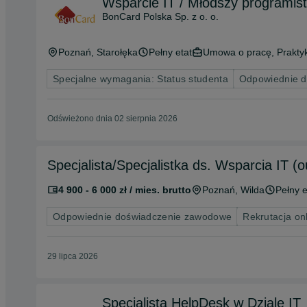
Wsparcie IT / Młodszy programis
BonCard Polska Sp. z o. o.
Poznań
, Starołęka
Pełny etat
Umowa o pracę, Praktyk
Specjalne wymagania: Status studenta
Odpowiednie 
Odświeżono dnia 02 sierpnia 2026
Specjalista/Specjalistka ds. Wsparcia IT 
4 900 - 6 000 zł / mies. brutto
Poznań
, Wilda
Pełny e
Odpowiednie doświadczenie zawodowe
Rekrutacja on
29 lipca 2026
Specjalista HelpDesk w Dziale IT