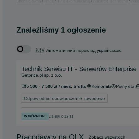
Strona główna
Praca
IT / telekomunikacja
Wsparcie techniczne
Wspa
Znaleźliśmy 1 ogłoszenie
🇺🇦 Автоматичний переклад українською
Technik Serwisu IT - Serwerów Enterprise
Getprice.pl sp. z o.o.
5 500 - 7 500 zł / mies. brutto
Komorniki
Pełny etat
Odpowiednie doświadczenie zawodowe
Dzisiaj o 12:11
Pracodawcy na OLX
Zobacz wszystkich