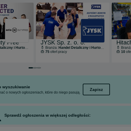
ty Free
JYSK Sp. z. o. o.
liczny i Hurtowy
Branża:
Handel Detaliczny i Hurtowy
Branż
75
ofert pracy
10
ofe
Przejdź do slajdu 1 z 3
Przejdź do slajdu 2 z 3
Przejdź do slajdu 3 z 3
to wyszukiwanie
Zapisz
ać o nowych ogłoszeniach, które do niego pasują.
Sprawdź ogłoszenia w większej odległości: