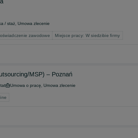
ta
a / staż, Umowa zlecenie
doświadczenie zawodowe
Miejsce pracy: W siedzibie firmy
(outsourcing/MSP) – Poznań
tat
Umowa o pracę, Umowa zlecenie
line