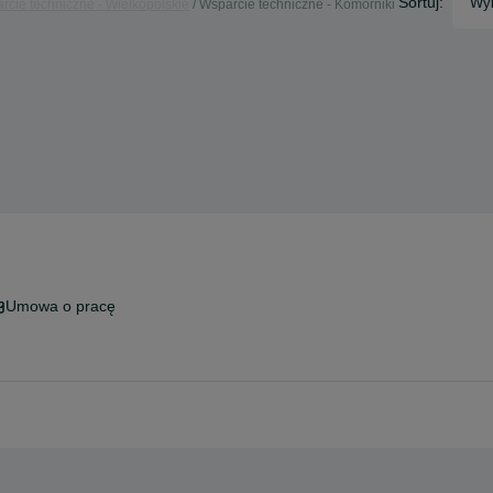
Sortuj:
Wyb
rcie techniczne - Wielkopolskie
Wsparcie techniczne - Komorniki
Umowa o pracę