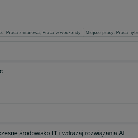
ść: Praca zmianowa, Praca w weekendy
Miejsce pracy: Praca hy
c
oczesne środowisko IT i wdrażaj rozwiązania AI