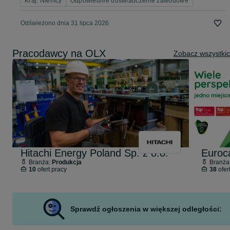
Kraj: Niemcy
Odpowiednie doświadczenie zawodowe
Odświeżono dnia 31 lipca 2026
Pracodawcy na OLX
Zobacz wszystki
Hitachi Energy Poland Sp. z o.o.
Euroc
Branża:
Produkcja
Branża
10
ofert pracy
38
ofer
Sprawdź ogłoszenia w większej odległości: