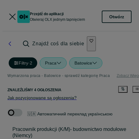
Przejdź do aplikacji
Otwórz
Otwieraj OLX jednym tapnięciem
Znajdź coś dla siebie
Filtry
·
2
Praca
Batowice
Wymarzona praca - Batowice - sprawdź kategorię Praca
Zobacz Więc
ZNALEŹLIŚMY 4 OGŁOSZENIA
Jak pozycjonowane są ogłoszenia?
🇺🇦 Автоматичний переклад українською
Pracownik produkcji (K/M)- budownictwo modułowe
(Niemcy)