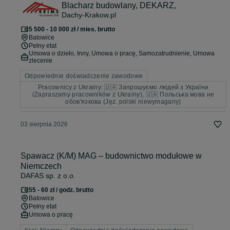
Blacharz budowlany, DEKARZ,
Dachy-Krakow.pl
5 500 - 10 000 zł / mies. brutto
Batowice
Pełny etat
Umowa o dzieło, Inny, Umowa o pracę, Samozatrudnienie, Umowa
zlecenie
Odpowiednie doświadczenie zawodowe
Pracownicy z Ukrainy: 🇺🇦 Запрошуємо людей з України
(Zapraszamy pracowników z Ukrainy), 🇺🇦 Польська мова не
обов'язкова (Jęz. polski niewymagany)
03 sierpnia 2026
Spawacz (K/M) MAG – budownictwo modułowe w
Niemczech
DAFAS sp. z o.o.
55 - 60 zł / godz. brutto
Batowice
Pełny etat
Umowa o pracę