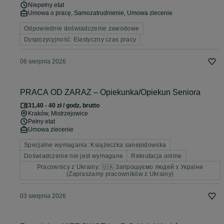
Niepełny etat
Umowa o pracę, Samozatrudnienie, Umowa zlecenie
Odpowiednie doświadczenie zawodowe
Dyspozycyjność: Elastyczny czas pracy
06 sierpnia 2026
PRACA OD ZARAZ – Opiekunka/Opiekun Seniora
31,40 - 40 zł / godz. brutto
Kraków
, Mistrzejowice
Pełny etat
Umowa zlecenie
Specjalne wymagania: Książeczka sanepidowska
Doświadczenie nie jest wymagane
Rekrutacja online
Pracownicy z Ukrainy: 🇺🇦 Запрошуємо людей з України
(Zapraszamy pracowników z Ukrainy)
03 sierpnia 2026