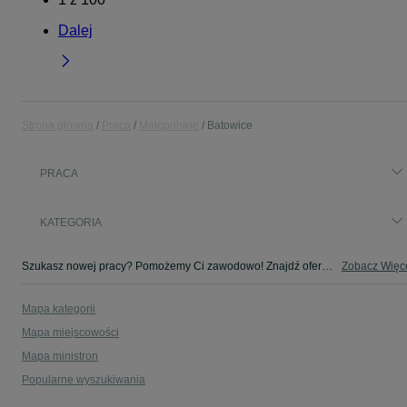
Dalej
Strona główna
Praca
Małopolskie
Batowice
PRACA
KATEGORIA
Szukasz nowej pracy? Pomożemy Ci zawodowo! Znajdź ofertę dla siebie w kategorii Praca na OLX - Batowice i okolice!
Zobacz Więc
Mapa kategorii
Mapa miejscowości
Mapa ministron
Popularne wyszukiwania