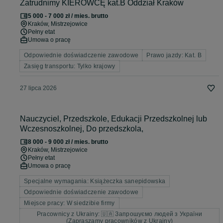
Zatrudnimy KIEROWCĘ kat.B Oddział Kraków
5 000 - 7 000 zł / mies. brutto
Kraków
, Mistrzejowice
Pełny etat
Umowa o pracę
Odpowiednie doświadczenie zawodowe
Prawo jazdy: Kat. B
Zasięg transportu: Tylko krajowy
27 lipca 2026
Nauczyciel, Przedszkole, Edukacji Przedszkolnej lub
Wczesnoszkolnej, Do przedszkola,
8 000 - 9 000 zł / mies. brutto
Kraków
, Mistrzejowice
Pełny etat
Umowa o pracę
Specjalne wymagania: Książeczka sanepidowska
Odpowiednie doświadczenie zawodowe
Miejsce pracy: W siedzibie firmy
Pracownicy z Ukrainy: 🇺🇦 Запрошуємо людей з України
(Zapraszamy pracowników z Ukrainy)