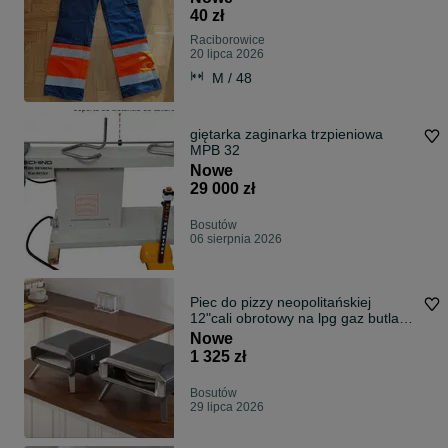
40 zł
Raciborowice
20 lipca 2026
M / 48
giętarka zaginarka trzpieniowa
MPB 32
Nowe
29 000 zł
Bosutów
06 sierpnia 2026
Piec do pizzy neopolitańskiej
12"cali obrotowy na lpg gaz butla
500 C promocja
Nowe
1 325 zł
Bosutów
29 lipca 2026