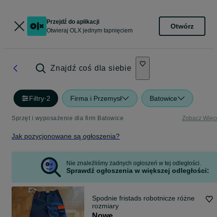
Przejdź do aplikacji
Otwórz
Otwieraj OLX jednym tapnięciem
Znajdź coś dla siebie
Filtry
·
2
Firma i Przemysł
Batowice
Sprzęt i wyposażenie dla firm Batowice
Zobacz Więc
Jak pozycjonowane są ogłoszenia?
Nie znaleźliśmy żadnych ogłoszeń w tej odległości.
Sprawdź ogłoszenia w większej odległości:
Spodnie fristads robotnicze różne
rozmiary
Nowe