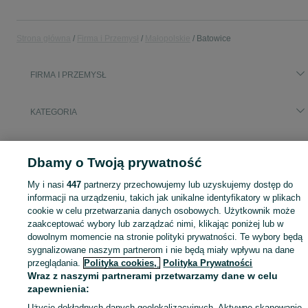
Strona główna
Firma i Przemysł
Małopolskie
Batowice
FIRMA I PRZEMYSŁ
KATEGORIA
Zobacz Więc
Sprzedaż sprzętu i wyposażenia dla firm Batowice ▶️ maszyny, biuro i inne ✅ Nowe i używane w atrakcyjnych cenach ✌ Sprawdź oferty na OLX.pl!
Dbamy o Twoją prywatność
Mapa kategorii
My i nasi
447
partnerzy przechowujemy lub uzyskujemy dostęp do
informacji na urządzeniu, takich jak unikalne identyfikatory w plikach
Mapa miejscowości
cookie w celu przetwarzania danych osobowych. Użytkownik może
Mapa ministron
zaakceptować wybory lub zarządzać nimi, klikając poniżej lub w
Popularne wyszukiwania
dowolnym momencie na stronie polityki prywatności. Te wybory będą
sygnalizowane naszym partnerom i nie będą miały wpływu na dane
przeglądania.
Polityka cookies,
Polityka Prywatności
Wraz z naszymi partnerami przetwarzamy dane w celu
zapewnienia:
Użycie dokładnych danych geolokalizacyjnych. Aktywne skanowanie