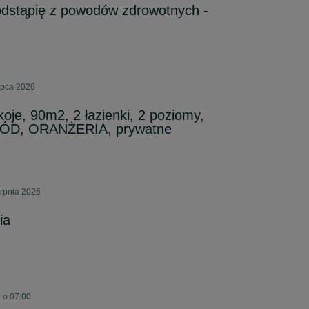
odstąpię z powodów zdrowotnych -
ipca 2026
je, 90m2, 2 łazienki, 2 poziomy,
ÓD, ORANŻERIA, prywatne
erpnia 2026
ia
 o 07:00