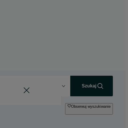
Odległość
+0 km
Szukaj
Obserwuj wyszukiwanie