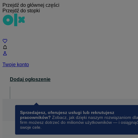
Przejdź do głównej części
Przejdź do stopki
Czat
Twoje konto
Dodaj ogłoszenie
Dla biznesu
opens in a new tab
Sprzedajesz, oferujesz usługi lub rekrutujesz
pracowników?
Zobacz, jak dzięki naszym rozwiązaniom dl
firm możesz dotrzeć do milionów użytkowników — i osiągną
swoje cele.