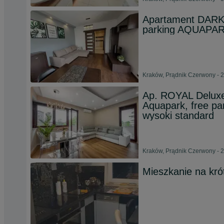
Apartament DARK
parking AQUAPAR
Kraków, Prądnik Czerwony - 2
Ap. ROYAL Deluxe
Aquapark, free pa
wysoki standard
Kraków, Prądnik Czerwony - 2
Mieszkanie na krót