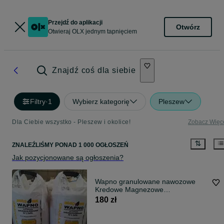
Przejdź do aplikacji
Otwórz
Otwieraj OLX jednym tapnięciem
Znajdź coś dla siebie
Filtry
·
1
Wybierz kategorię
Pleszew
Dla Ciebie wszystko - Pleszew i okolice!
Zobacz Więc
ZNALEŹLIŚMY
PONAD
1 000 OGŁOSZEŃ
Jak pozycjonowane są ogłoszenia?
Wapno granulowane nawozowe
Kredowe Magnezowe
PRODUCENT dostawa cała PL
180 zł