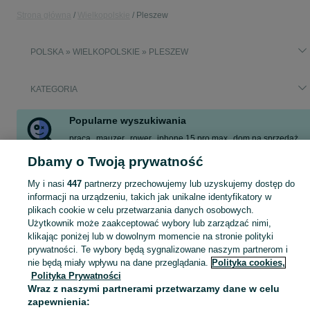
Strona główna
Wielkopolskie
Pleszew
POLSKA » WIELKOPOLSKIE » PLESZEW
KATEGORIA
Popularne wyszukiwania
praca
mauzer
rower
iphone 15 pro max
dom na sprzedaż
ogródki działkowe
marketing
zasilacz poe
Dbamy o Twoją prywatność
Zobacz Więcej
My i nasi
447
partnerzy przechowujemy lub uzyskujemy dostęp do
informacji na urządzeniu, takich jak unikalne identyfikatory w
plikach cookie w celu przetwarzania danych osobowych.
Skorzystaj z największego serwisu ogłoszeniowego - Pleszew i okolice! Kupuj to, czego pragniesz i sprzedawaj to, czego już nie potrzebujesz!
Zobacz Więc
Użytkownik może zaakceptować wybory lub zarządzać nimi,
klikając poniżej lub w dowolnym momencie na stronie polityki
Mapa kategorii
prywatności. Te wybory będą sygnalizowane naszym partnerom i
Mapa miejscowości
nie będą miały wpływu na dane przeglądania.
Polityka cookies,
Polityka Prywatności
Mapa ministron
Wraz z naszymi partnerami przetwarzamy dane w celu
Popularne wyszukiwania
zapewnienia: