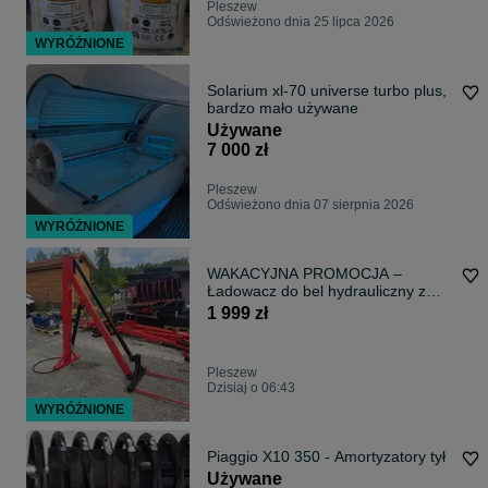
Pleszew
Odświeżono dnia 25 lipca 2026
WYRÓŻNIONE
Solarium xl-70 universe turbo plus,
bardzo mało używane
Używane
7 000 zł
Pleszew
Odświeżono dnia 07 sierpnia 2026
WYRÓŻNIONE
WAKACYJNA PROMOCJA –
Ładowacz do bel hydrauliczny z
samopoziomowaniem na TUZ |
1 999 zł
Dostawa na terenie całej Polski
Pleszew
Dzisiaj o 06:43
WYRÓŻNIONE
Piaggio X10 350 - Amortyzatory tył
Używane