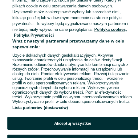
informacji na urządzeniu, takich jak unikalne identyfikatory w
Skorzystaj z największego serwisu ogłoszeniowego - Pawłowice i okolice! Kupuj to, czego pragniesz i sprzedawaj to, czego już nie potrzebujesz!
Zobacz Więc
plikach cookie w celu przetwarzania danych osobowych.
Użytkownik może zaakceptować wybory lub zarządzać nimi,
klikając poniżej lub w dowolnym momencie na stronie polityki
Mapa kategorii
prywatności. Te wybory będą sygnalizowane naszym partnerom i
Mapa miejscowości
nie będą miały wpływu na dane przeglądania.
Polityka cookies,
Mapa ministron
Polityka Prywatności
Wraz z naszymi partnerami przetwarzamy dane w celu
Popularne wyszukiwania
zapewnienia:
Użycie dokładnych danych geolokalizacyjnych. Aktywne
skanowanie charakterystyki urządzenia do celów identyfikacji.
Rozumienie odbiorców dzięki statystyce lub kombinacji danych z
różnych źródeł. Przechowywanie informacji na urządzeniu lub
dostęp do nich. Pomiar efektywności reklam. Rozwój i ulepszanie
usług. Tworzenie profili w celu personalizacji treści. Tworzenie
profili w celu spersonalizowanych reklam. Wykorzystywanie
ograniczonych danych do wyboru reklam. Wykorzystywanie
ograniczonych danych do wyboru treści. Pomiar efektywności
treści. Wykorzystanie profili do wyboru spersonalizowanych reklam.
Wykorzystywanie profili w celu doboru spersonalizowanych treści.
Lista partnerów (dostawców)
Akceptuj wszystkie