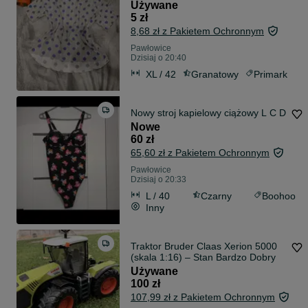
Używane
5 zł
8,68 zł z Pakietem Ochronnym
Pawłowice
Dzisiaj o 20:40
XL / 42
Granatowy
Primark
Nowy stroj kapielowy ciążowy L C D
Nowe
60 zł
65,60 zł z Pakietem Ochronnym
Pawłowice
Dzisiaj o 20:33
L / 40
Czarny
Boohoo
Inny
Traktor Bruder Claas Xerion 5000
(skala 1:16) – Stan Bardzo Dobry
Używane
100 zł
107,99 zł z Pakietem Ochronnym