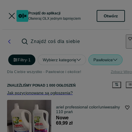
Przejdź do aplikacji
Otwórz
Otwieraj OLX jednym tapnięciem
Znajdź coś dla siebie
Filtry
·
1
Wybierz kategorię
Pawłowice
Dla Ciebie wszystko - Pawłowice i okolice!
Zobacz Więc
ZNALEŹLIŚMY
PONAD
1 000 OGŁOSZEŃ
Jak pozycjonowane są ogłoszenia?
ariel professional color/uniwesalny
110 prań
Nowe
69,99 zł