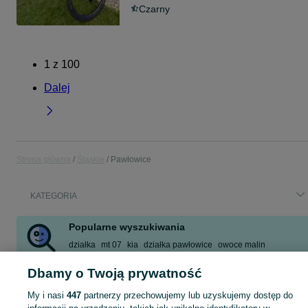
Czarny
1
z
100
Dalej
Strona główna
Śląskie
Pawłowice
KATEGORIA
Popularne wyszukiwania
działka
mt 07
kia
działka pawłowice
owoce malin
amazon
łóżko młodzieżowe 90 x 200
pustak
Dbamy o Twoją prywatność
Zobacz Więcej
My i nasi
447
partnerzy przechowujemy lub uzyskujemy dostęp do