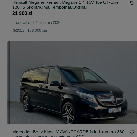
Renault Megane Renault Mégane 1.4 16V Tce GT-Line
130PS Skóra/Klima/Tempomat/Orginał
21 900 zł
Pawłowice
-
04 sierpnia 2026
2012 - 173 000 km
Mercedes-Benz Klasa V AVANTGARDE fulled kamera 360
burmester skóra wentylacja navi ACC