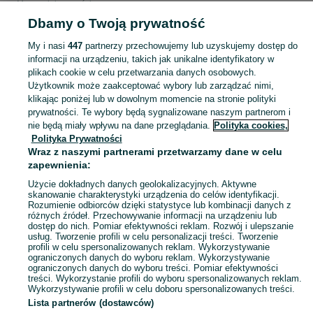
Mapa miejscowości
Dbamy o Twoją prywatność
Mapa ministron
Popularne wyszukiwania
My i nasi
447
partnerzy przechowujemy lub uzyskujemy dostęp do
informacji na urządzeniu, takich jak unikalne identyfikatory w
plikach cookie w celu przetwarzania danych osobowych.
Użytkownik może zaakceptować wybory lub zarządzać nimi,
klikając poniżej lub w dowolnym momencie na stronie polityki
prywatności. Te wybory będą sygnalizowane naszym partnerom i
nie będą miały wpływu na dane przeglądania.
Polityka cookies,
Polityka Prywatności
Wraz z naszymi partnerami przetwarzamy dane w celu
zapewnienia:
Użycie dokładnych danych geolokalizacyjnych. Aktywne
skanowanie charakterystyki urządzenia do celów identyfikacji.
Rozumienie odbiorców dzięki statystyce lub kombinacji danych z
różnych źródeł. Przechowywanie informacji na urządzeniu lub
dostęp do nich. Pomiar efektywności reklam. Rozwój i ulepszanie
usług. Tworzenie profili w celu personalizacji treści. Tworzenie
profili w celu spersonalizowanych reklam. Wykorzystywanie
ograniczonych danych do wyboru reklam. Wykorzystywanie
ograniczonych danych do wyboru treści. Pomiar efektywności
treści. Wykorzystanie profili do wyboru spersonalizowanych reklam.
Wykorzystywanie profili w celu doboru spersonalizowanych treści.
Lista partnerów (dostawców)