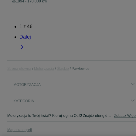
1994 - 170 000 km
1
z
46
Dalej
Strona główna
Motoryzacja
Śląskie
Pawłowice
MOTORYZACJA
KATEGORIA
Motoryzacja to Twój świat? Kieruj się na OLX! Znajdź ofertę dla siebie w kategorii Motoryzacja na OLX - Pawłowice i okolice!
Zobacz Więc
Mapa kategorii