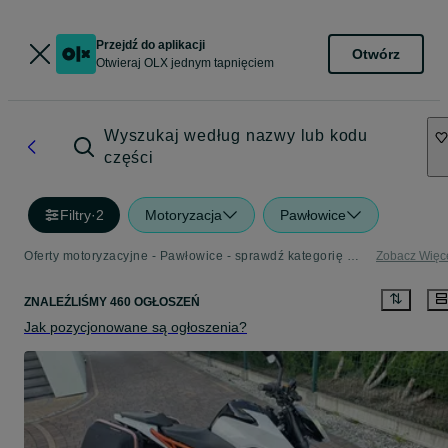
Przejdź do aplikacji
Otwórz
Otwieraj OLX jednym tapnięciem
Wyszukaj według nazwy lub kodu
części
Filtry
·
2
Motoryzacja
Pawłowice
Oferty motoryzacyjne - Pawłowice - sprawdź kategorię Motoryzacja
Zobacz Więc
ZNALEŹLIŚMY 460 OGŁOSZEŃ
Jak pozycjonowane są ogłoszenia?