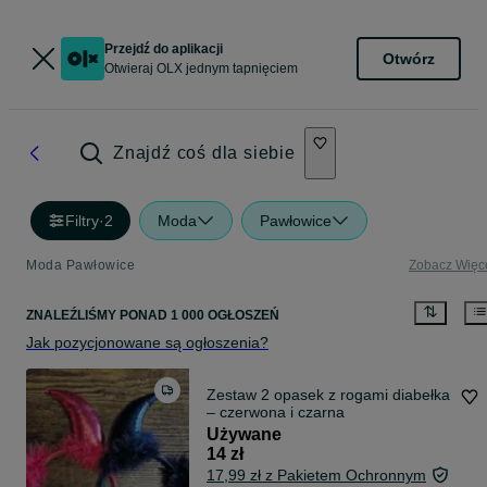
Przejdź do aplikacji
Otwórz
Otwieraj OLX jednym tapnięciem
Znajdź coś dla siebie
Filtry
·
2
Moda
Pawłowice
Moda Pawłowice
Zobacz Więc
ZNALEŹLIŚMY
PONAD
1 000 OGŁOSZEŃ
Jak pozycjonowane są ogłoszenia?
Zestaw 2 opasek z rogami diabełka
– czerwona i czarna
Używane
14 zł
17,99 zł z Pakietem Ochronnym