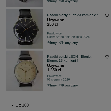
Inny
Klasyczny
Rzadki niezły Łucz 23 kamienie !
Używane
250 zł
Pawłowice
Odświeżono dnia 29 lipca 2026
Inny
Klasyczny
Rzadki polski LECH - Błonie,
Blonex 16 kamieni !
Używane
1 350 zł
Pawłowice
07 sierpnia 2026
Inny
Klasyczny
1
z
100