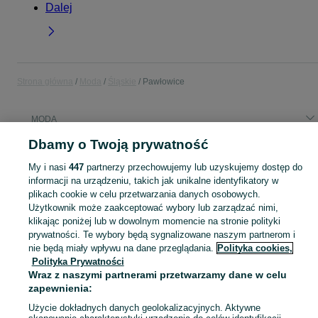
Dalej
Strona główna
Moda
Śląskie
Pawłowice
MODA
Dbamy o Twoją prywatność
KATEGORIA
My i nasi
447
partnerzy przechowujemy lub uzyskujemy dostęp do
informacji na urządzeniu, takich jak unikalne identyfikatory w
Zobacz Więc
Moda Pawłowice ▶️ Odzież, obuwie, torebki, akcesoria i biżuteria ✅ Nowe i używane w atrakcyjnych cenach ✌ Znajdź najlepsze ogłoszenia na OLX.pl!
plikach cookie w celu przetwarzania danych osobowych.
Użytkownik może zaakceptować wybory lub zarządzać nimi,
klikając poniżej lub w dowolnym momencie na stronie polityki
Mapa kategorii
prywatności. Te wybory będą sygnalizowane naszym partnerom i
nie będą miały wpływu na dane przeglądania.
Polityka cookies,
Mapa miejscowości
Polityka Prywatności
Mapa ministron
Wraz z naszymi partnerami przetwarzamy dane w celu
Popularne wyszukiwania
zapewnienia:
Użycie dokładnych danych geolokalizacyjnych. Aktywne