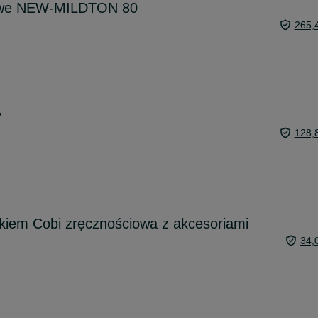
owe NEW-MILDTON 80
265,
y
128,
łkiem Cobi zręcznościowa z akcesoriami
34,