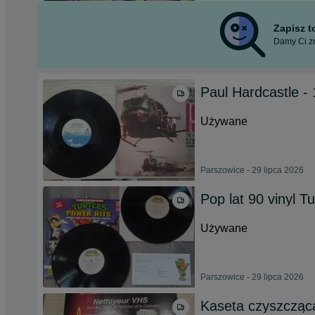
Zapisz 
Damy Ci zn
Paul Hardcastle - 1
Używane
Parszowice - 29 lipca 2026
Pop lat 90 vinyl Tu
Używane
Parszowice - 29 lipca 2026
Kaseta czyszcząc