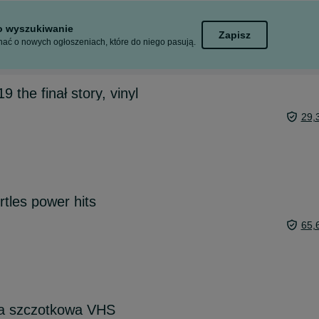
to wyszukiwanie
Zapisz
ać o nowych ogłoszeniach, które do niego pasują.
9 the finał story, vinyl
29,
rtles power hits
65,
a szczotkowa VHS