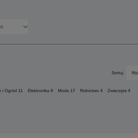
Sortuj:
Wyb
 i Ogród
11
Elektronika
9
Moda
17
Rolnictwo
4
Zwierzęta
4