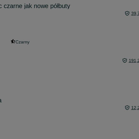
cc czarne jak nowe półbuty
39,
Czarny
191,
a
12,