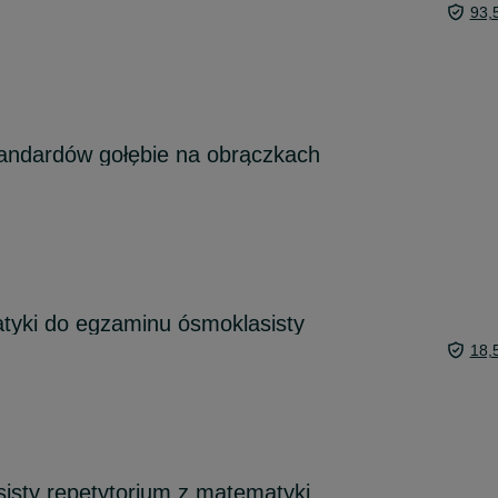
93,
andardów gołębie na obrączkach
tyki do egzaminu ósmoklasisty
18,
isty repetytorium z matematyki