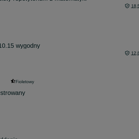
18,
.10.15 wygodny
12,
Fioletowy
estrowany