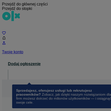
Przejdź do głównej części
Przejdź do stopki
Czat
Twoje konto
Dodaj ogłoszenie
Dla biznesu
opens in a new tab
Sprzedajesz, oferujesz usługi lub rekrutujesz
pracowników?
Zobacz, jak dzięki naszym rozwiązaniom dl
firm możesz dotrzeć do milionów użytkowników — i osiągną
swoje cele.