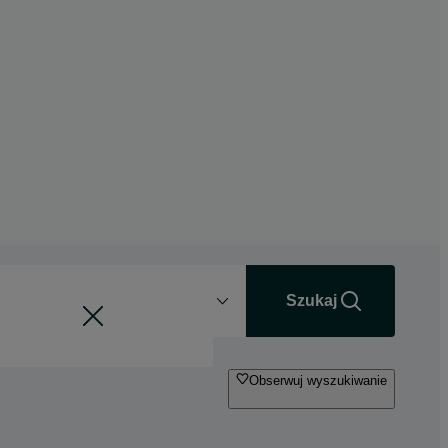
Odległość
+0 km
Szukaj
Obserwuj wyszukiwanie